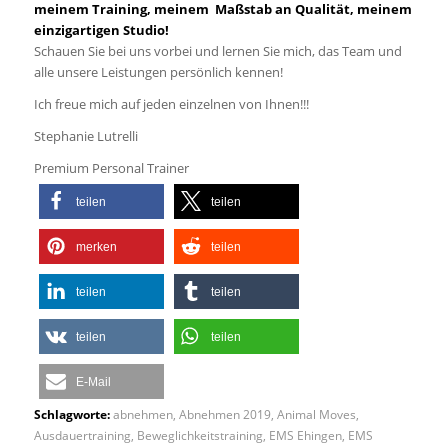
meinem Training, meinem Maßstab an Qualität, meinem
einzigartigen Studio!
Schauen Sie bei uns vorbei und lernen Sie mich, das Team und
alle unsere Leistungen persönlich kennen!
Ich freue mich auf jeden einzelnen von Ihnen!!!
Stephanie Lutrelli
Premium Personal Trainer
teilen
teilen
merken
teilen
teilen
teilen
teilen
teilen
E-Mail
Schlagworte:
abnehmen
,
Abnehmen 2019
,
Animal Moves
,
Ausdauertraining
,
Beweglichkeitstraining
,
EMS Ehingen
,
EMS