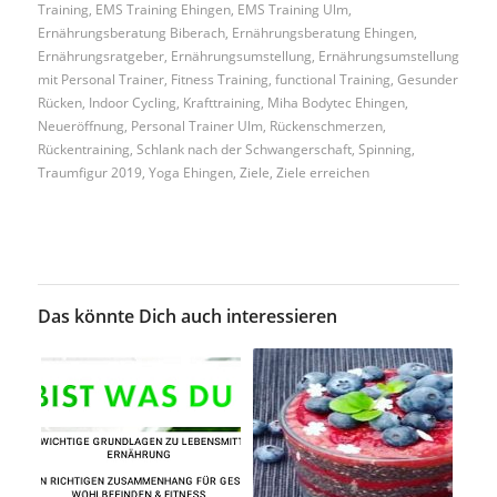
Training
,
EMS Training Ehingen
,
EMS Training Ulm
,
Ernährungsberatung Biberach
,
Ernährungsberatung Ehingen
,
Ernährungsratgeber
,
Ernährungsumstellung
,
Ernährungsumstellung
mit Personal Trainer
,
Fitness Training
,
functional Training
,
Gesunder
Rücken
,
Indoor Cycling
,
Krafttraining
,
Miha Bodytec Ehingen
,
Neueröffnung
,
Personal Trainer Ulm
,
Rückenschmerzen
,
Rückentraining
,
Schlank nach der Schwangerschaft
,
Spinning
,
Traumfigur 2019
,
Yoga Ehingen
,
Ziele
,
Ziele erreichen
Das könnte Dich auch interessieren