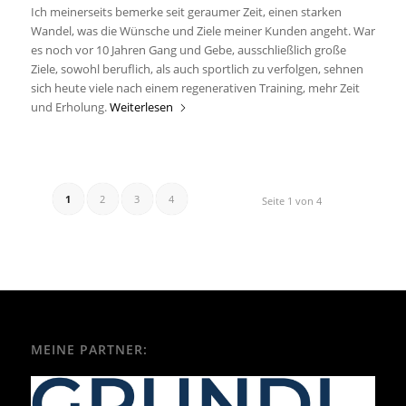
Ich meinerseits bemerke seit geraumer Zeit, einen starken
Wandel, was die Wünsche und Ziele meiner Kunden angeht. War
es noch vor 10 Jahren Gang und Gebe, ausschließlich große
Ziele, sowohl beruflich, als auch sportlich zu verfolgen, sehnen
sich heute viele nach einem regenerativen Training, mehr Zeit
und Erholung.
Weiterlesen
1
2
3
4
Seite 1 von 4
MEINE PARTNER: