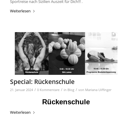
Sportreise nach Sizilien Auszeit für Dich!!! .
Weiterlesen
Special: Rückenschule
/
/
/
21. Januar 2024
0 Kommentare
in
Blog
von
Mariana Uiffinger
Rückenschule
Weiterlesen