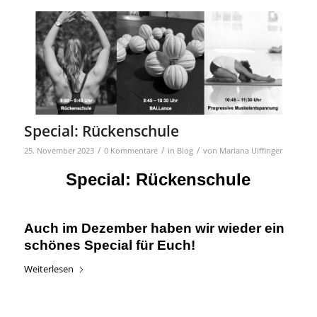
Special: Rückenschule
/
/
/
25. November 2023
0 Kommentare
in
Blog
von
Mariana Uiffinger
Special: Rückenschule
Auch im Dezember haben wir wieder ein
schönes Special für Euch!
Weiterlesen