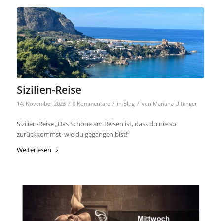
Sizilien-Reise
/
/
/
14. November 2023
0 Kommentare
in
Blog
von
Mariana Uiffinger
Sizilien-Reise „Das Schöne am Reisen ist, dass du nie so
zurückkommst, wie du gegangen bist!“
Weiterlesen