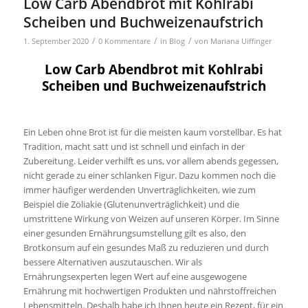
Low Carb Abendbrot mit Kohlrabi
Scheiben und Buchweizenaufstrich
/
/
/
1. September 2020
0 Kommentare
in
Blog
von
Mariana Uiffinger
Low Carb Abendbrot mit Kohlrabi
Scheiben und Buchweizenaufstrich
Ein Leben ohne Brot ist für die meisten kaum vorstellbar. Es hat
Tradition, macht satt und ist schnell und einfach in der
Zubereitung. Leider verhilft es uns, vor allem abends gegessen,
nicht gerade zu einer schlanken Figur. Dazu kommen noch die
immer häufiger werdenden Unverträglichkeiten, wie zum
Beispiel die Zöliakie (Glutenunverträglichkeit) und die
umstrittene Wirkung von Weizen auf unseren Körper. Im Sinne
einer gesunden Ernährungsumstellung gilt es also, den
Brotkonsum auf ein gesundes Maß zu reduzieren und durch
bessere Alternativen auszutauschen. Wir als
Ernährungsexperten legen Wert auf eine ausgewogene
Ernährung mit hochwertigen Produkten und nährstoffreichen
Lebensmitteln. Deshalb habe ich Ihnen heute ein Rezept, für ein