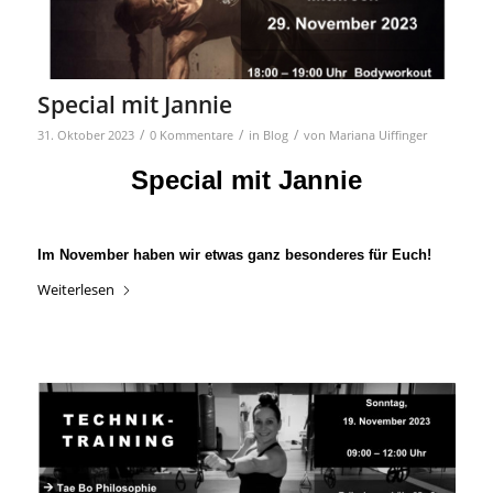
Special mit Jannie
/
/
/
31. Oktober 2023
0 Kommentare
in
Blog
von
Mariana Uiffinger
Special mit
Jannie
Im November haben wir etwas ganz besonderes für Euch!
Weiterlesen