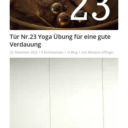
Tür Nr.23 Yoga Übung für eine gute
Verdauung
/
/
/
23. Dezember 2022
0 Kommentare
in
Blog
von
Mariana Uiffinger