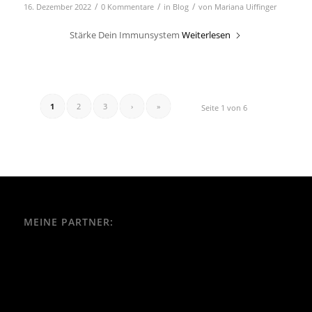
/
/
/
16. Dezember 2022
0 Kommentare
in
Blog
von
Mariana Uiffinger
Stärke Dein Immunsystem
Weiterlesen
1
2
3
›
»
Seite 1 von 6
MEINE PARTNER: