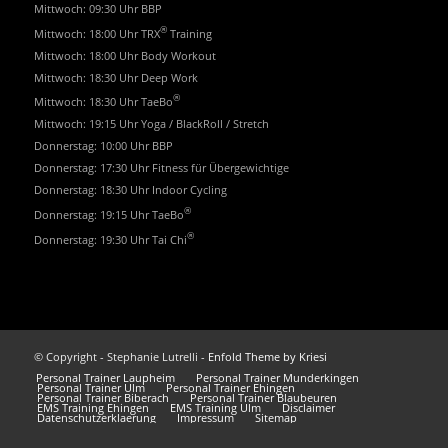
Mittwoch: 09:30 Uhr BBP
®
Mittwoch: 18:00 Uhr TRX
Training
Mittwoch: 18:00 Uhr Body Workout
Mittwoch: 18:30 Uhr Deep Work
®
Mittwoch: 18:30 Uhr TaeBo
Mittwoch: 19:15 Uhr Yoga / BlackRoll / Stretch
Donnerstag: 10:00 Uhr BBP
Donnerstag: 17:30 Uhr Fitness für Übergewichtige
Donnerstag: 18:30 Uhr Indoor Cycling
®
Donnerstag: 19:15 Uhr TaeBo
®
Donnerstag: 19:30 Uhr Tai Chi
© Copyright - Stephanie Lutrelli -
Enfold Theme by Kriesi
Personal Trainer Laupheim
Personal Trainer Munderkingen
Personal Trainer Ulm
Personal Trainer Ehingen
Personal Trainer Biberach
Personal Trainer Blaubeuren
EMS Training Ehingen
EMS Training Ulm
Disclaimer
Datenschutzerklaerung
Impressum
Sitemap