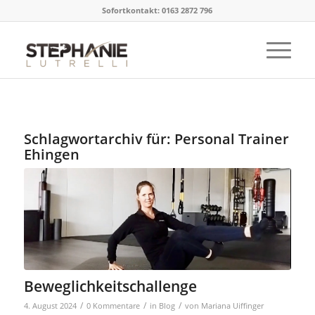
Sofortkontakt: 0163 2872 796
Schlagwortarchiv für:
Personal Trainer
Ehingen
Beweglichkeitschallenge
/
/
/
4. August 2024
0 Kommentare
in
Blog
von
Mariana Uiffinger