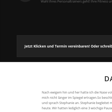
Wahl Ihres Personaltrainers geht! Ihre Fitness
Jetzt Klicken und Termin vereinbaren! Oder schrei
D
Nach ewigem hin und her hatte ich die Nase vol
mich nicht länger im Spiegel ertragen.So beschlo
und sprach Stephanie an. Stephanie begleitet m
heute. Wir hatten lediglich eine 3 wöchige Paus