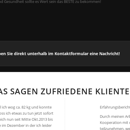
 und Gesundheit sollte es Wert sein das BESTE zu bekommen!
ben Sie direkt unterhalb im Kontaktformular eine Nachricht!
AS SAGEN ZUFRIEDENE KLIENTE
l ich wog ca. 82 kg und konnte
Erfahrungsbericht
ss ich etwas zu tun jetzt sofort
Durch meinen Arbe
ich nun seit Mitte Okt.2013 bis
Kooperation mit 
e im Dezember in der ich leider
teilzunehmen, wel