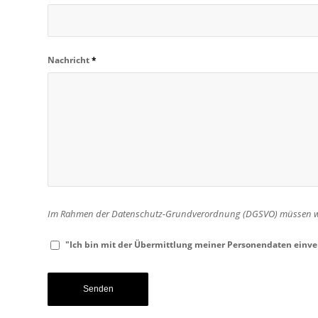
Nachricht
*
Im Rahmen der Datenschutz-Grundverordnung (DGSVO) müssen wir 
"Ich bin mit der Übermittlung meiner Personendaten einv