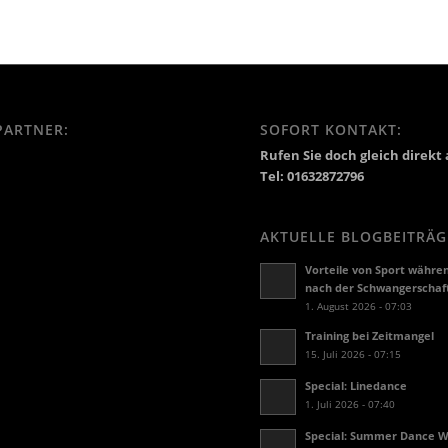
PARTNER:
SOFORT KONTAKT:
Rufen Sie doch gleich direkt 
Tel: 01632872796
AKTUELLE BLOGBEITRÄG
Vorteile von Sport währe
nach der Schwangerschaf
1. August 2026 - 07:03
Training bei Zeitmangel
15. Juli 2026 - 07:15
Special: Linedance
1. Juli 2026 - 07:40
Special: Summer Dance 