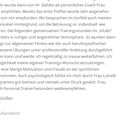
Mir wurde dann von Hr. Dahlke als persönlicher Coach Frau
li empfohlen. Bereits das erste Treffen wurde sehr angenehm
von mir empfunden. Wir besprachen im Vorfeld auch meinen
privaten Hintergrund, um die Betreuung so individuell wie
ten. Die folgenden gemeinsamen Trainingsstunden im „Vitalis“
n stets in ruhiger und angenehmer Atmosphäre. Es wurden dann
gs zur allgemeinen Fitness wie der auch berufsspezifischen
ssene Übungen unter professioneller Anleitung durchgeführt.
en kann und werde ich regelmäßig zu Hause weiterführen. Ich
öglichkeit meine eigenen Trainings-Wünsche einzubringen.
 eine Menge Motivation und Freude an der sportlichen
nommen. Auch psychologisch fühlte ich mich durch Frau Lutrelli
ramms gut betreut und niemals unter Druck gesetzt. Frau
 als Personal Trainer besonders weiterempfehlen.
 Grüßen
Außendienst