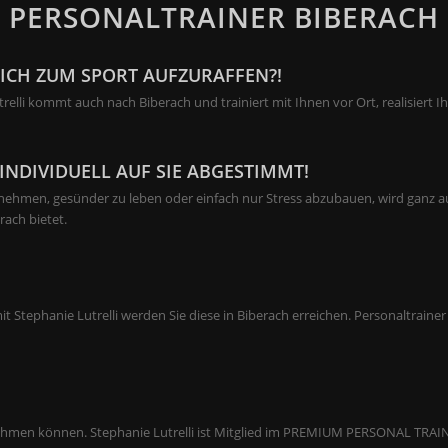
PERSONALTRAINER BIBERACH
SICH ZUM SPORT AUFZURAFFEN?!
relli kommt auch nach Biberach und trainiert mit Ihnen vor Ort, realisiert 
INDIVIDUELL AUF SIE ABGESTIMMT!
men, gesünder zu leben oder einfach nur Stress abzubauen, wird ganz auf 
rach bietet.
Stephanie Lutrelli werden Sie diese in Biberach erreichen. Personaltrainer 
 nehmen können. Stephanie Lutrelli ist Mitglied im PREMIUM PERSONAL TRAI