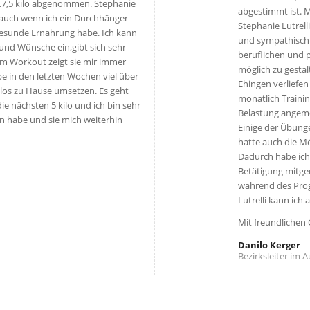
ca.7,5 kilo abgenommen. Stephanie
abgestimmt ist. 
auch wenn ich ein Durchhänger
Stephanie Lutrel
gesunde Ernährung habe. Ich kann
und sympathisch 
 und Wünsche ein,gibt sich sehr
beruflichen und 
im Workout zeigt sie mir immer
möglich zu gestal
e in den letzten Wochen viel über
Ehingen verliefe
los zu Hause umsetzen. Es geht
monatlich Trainin
e nächsten 5 kilo und ich bin sehr
Belastung angeme
n habe und sie mich weiterhin
Einige der Übung
hatte auch die M
Dadurch habe ich
Betätigung mitge
während des Prog
Lutrelli kann ich
Mit freundlichen
Danilo Kerger
Bezirksleiter im 