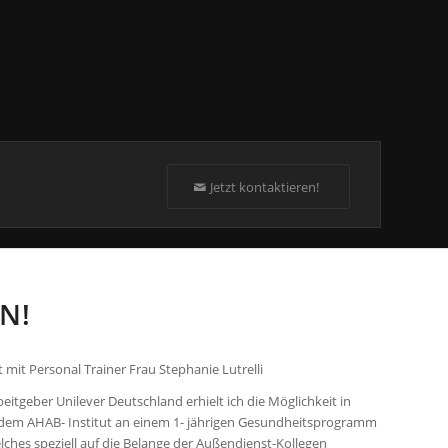
Jetzt kontaktieren!
N!
 mit Personal Trainer Frau Stephanie Lutrelli
itgeber Unilever Deutschland erhielt ich die Möglichkeit in
dem AHAB- Institut an einem 1- jährigen Gesundheitsprogramm
ches speziell auf die Belange der Außendienst-Kollegen