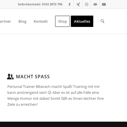
Sofortkontakt: 0163 2872 796
artner
Blog
Kontakt
Shop
Aktuelles
MACHT SPASS
Personal Trainer Biberach macht Spaß! Training mit mir
kann anstrengend sein! 😉 Aber es ist auf alle Fälle eine
Menge Humor mit dabei! Somit fällt es Ihnen leichter Ihre
Ziele zu erreichen!