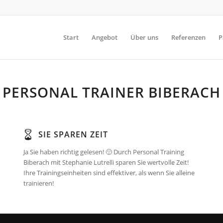
Start
Angebot
Über uns
Referenzen
P
PERSONAL TRAINER BIBERACH
SIE SPAREN ZEIT
Ja Sie haben richtig gelesen! 🙂 Durch Personal Training
Biberach mit Stephanie Lutrelli sparen Sie wertvolle Zeit!
Ihre Trainingseinheiten sind effektiver, als wenn Sie alleine
trainieren!