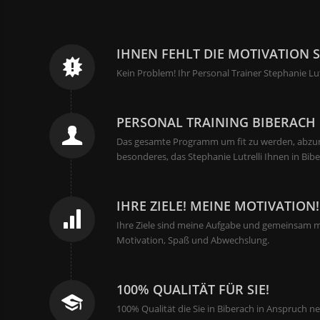
IHNEN FEHLT DIE MOTIVATION 
Kein Problem! Ihr Personal Trainer Stephanie Lut
PERSONAL TRAINING BIBERACH 
Das gesamte Programm um fit zu werden, abzuneh
besonderes, das Stephanie Lutrelli Ihnen in Bibe
IHRE ZIELE! MEINE MOTIVATION!
Ihre Ziele sind meine Aufgabe und gemeinsam mit 
Motivation, Spaß und Abwechslung.
100% QUALITÄT FÜR SIE!
100% Qualität die Sie in Biberach in Anspruch