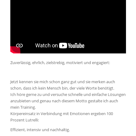
Zuverlässig, ehrlich, zielstrebig, motiviert und engagiert:
Jetzt kennen sie mich schon ganz gut und sie merken auch
schon, dass ich kein Mensch bin, der viele Worte benötigt.
Ich höre gerne zu und versuche schnelle und einfache Lösungen
anzubieten und genau nach diesem Motto gestalte ich auch
mein Training.
Körpereinsatz in Verbindung mit Emotionen ergeben 100
Prozent Lutrelli:
Effizient, intensiv und nachhaltig.