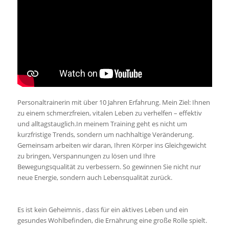
Personaltrainerin mit über 10 Jahren Erfahrung. Mein Ziel: Ihnen
zu einem schmerzfreien, vitalen Leben zu verhelfen – effektiv
und alltagstauglich.In meinem Training geht es nicht um
kurzfristige Trends, sondern um nachhaltige Veränderung.
Gemeinsam arbeiten wir daran, Ihren Körper ins Gleichgewicht
zu bringen, Verspannungen zu lösen und Ihre
Bewegungsqualität zu verbessern. So gewinnen Sie nicht nur
neue Energie, sondern auch Lebensqualität zurück.
Es ist kein Geheimnis , dass für ein aktives Leben und ein
gesundes Wohlbefinden, die Ernährung eine große Rolle spielt.