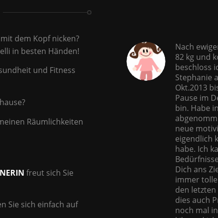
 mit dem Kopf nicken?
Nach ewigem
elli in besten Händen!
82 kg und k
beschloss i
esundheit und Fitness
Stephanie a
Okt.2013 bi
Pause im De
hause?
bin. Habe in
abgenommen
 meinen Räumlichkeiten
neue motiv
eigendlich 
habe. Ich k
Bedürfnisse
Dich ans Zi
INERIN
freut sich Sie
immer toll
den letzten
dies auch P
 Sie sich einfach auf
noch mal i