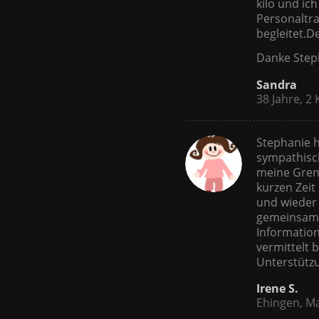
kilo und ic
Personaltra
begleitet.
Danke Step
Sandra
38 Jahre, 2 
Stephanie h
sympathisch
meine Grenz
kurzen Zeit
und wieder
gemeinsamen
Informatio
vermittelt 
Unterstütz
Irene S.
Ehingen, M