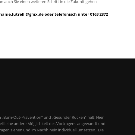
n auch Sie einen weiteren Schritt in die Zukunft gehen
hanie.lutrelli@gmx.de
oder telefonisch unter
0163 2872
„Burn-Out-Prävention“ und „Gesunder Rücken“ hält. Hier
utrelli eine andere Möglichkeit des Vortragens angewandt und
trägen ziehen und im Nachhinein individuell umsetzen. Die