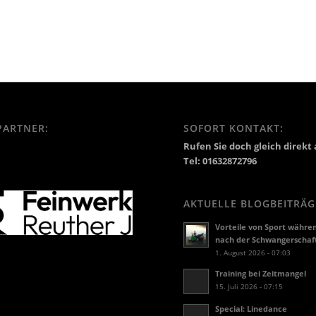
PARTNER:
SOFORT KONTAKT:
Rufen Sie doch gleich direkt 
Tel: 01632872796
AKTUELLE BLOGBEITRÄG
Vorteile von Sport währe
nach der Schwangerschaf
1. August 2026 - 07:03
Training bei Zeitmangel
15. Juli 2026 - 07:15
Special: Linedance