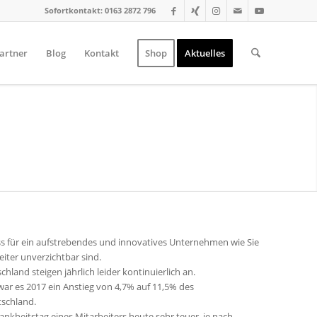
Sofortkontakt: 0163 2872 796
artner
Blog
Kontakt
Shop
Aktuelles
n!
ESTE FÜR KÖRPER GEIST UND SEELE!
ass für ein aufstrebendes und innovatives Unternehmen wie Sie
iter unverzichtbar sind.
hland steigen jährlich leider kontinuierlich an.
ar es 2017 ein Anstieg von 4,7% auf 11,5% des
tschland.
nkheitstag eines Mitarbeiters heute sehr teuer, je nach