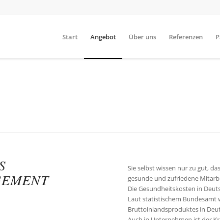
Start
Angebot
Über uns
Referenzen
P
ches
Gesundheitsmanagement
er Turbo für Ihr Unternehme
DAS B
S
Sie selbst wissen nur zu gut, d
GEMENT
gesunde und zufriedene Mitarbe
Die Gesundheitskosten in Deutsc
Laut statistischem Bundesamt w
Bruttoinlandsproduktes in Deu
Auch in Unternehmen ist der Kra