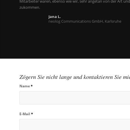
Mitarbeiter waren, ebenso wie wir, sehr angetan von der Art 
zukommen.
Jana L.
neolog Communications GmbH, Karlsruhe
Zögern Sie nicht lange und kontaktieren Sie mic
Name
*
E-Mail
*