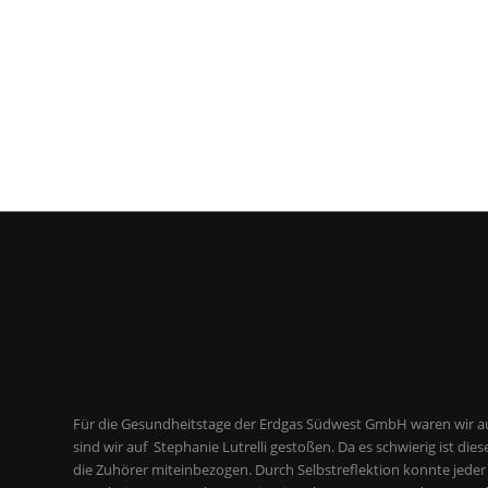
Für die Gesundheitstage der Erdgas Südwest GmbH waren wir a
sind wir auf Stephanie Lutrelli gestoßen. Da es schwierig ist di
die Zuhörer miteinbezogen. Durch Selbstreflektion konnte jeder