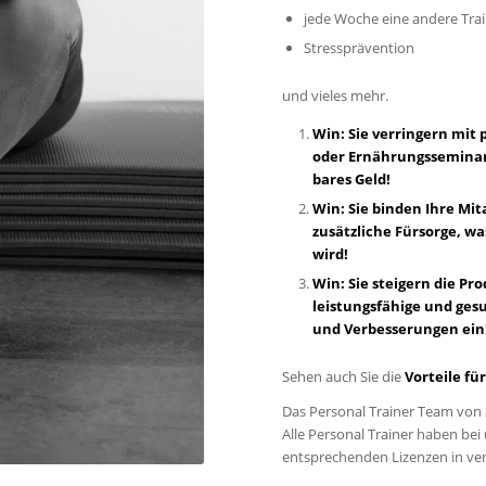
jede Woche eine andere Tr
Stressprävention
und vieles mehr.
Win: Sie verringern mi
oder Ernährungsseminare
bares Geld!
Win: Sie binden Ihre Mi
zusätzliche Fürsorge, 
wird!
Win: Sie steigern die P
leistungsfähige und ges
und Verbesserungen ein
Sehen auch Sie die
Vorteile f
Das Personal Trainer Team von St
Alle Personal Trainer haben be
entsprechenden Lizenzen in v