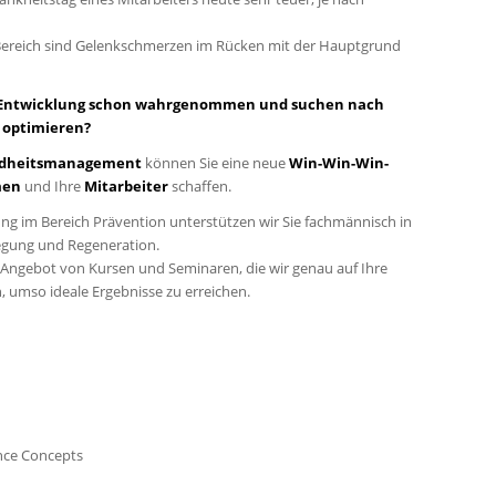
Bereich sind Gelenkschmerzen im Rücken mit der Hauptgrund
se Entwicklung schon wahrgenommen und suchen nach
 optimieren?
undheitsmanagement
können Sie eine neue
Win-Win-Win-
men
und Ihre
Mitarbeiter
schaffen.
ung im Bereich Prävention unterstützen wir Sie fachmännisch in
egung und Regeneration.
s Angebot von Kursen und Seminaren, die wir genau auf Ihre
 umso ideale Ergebnisse zu erreichen.
nce Concepts