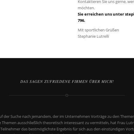
Kontaktieren Sie uns gerne, wen
möchten.
Sie erreichen uns unter
step
796
.
Mit sportlichen Grüßen
Stephanie Lutrelli
DAS SAGEN ZUFRIEDENE FIRMEN ÜBER MICH!
uf der Suche nach jemandem, der im Unternehmen Vorträge zu den Themen 
ese Themen ausschließlich theoretisch interessant zu vermitteln, hat Frau L
 Teilnehmer das bestmöglichste Ergebnis für sich aus den einstündigen Vor