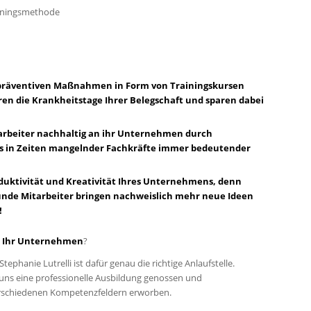
ainingsmethode
t präventiven Maßnahmen in Form von Trainingskursen
n die Krankheitstage Ihrer Belegschaft und sparen dabei
tarbeiter nachhaltig an ihr Unternehmen durch
was in Zeiten mangelnder Fachkräfte immer bedeutender
roduktivität und Kreativität Ihres Unternehmens, denn
unde Mitarbeiter bringen nachweislich mehr neue Ideen
!
ür Ihr Unternehmen
?
ephanie Lutrelli ist dafür genau die richtige Anlaufstelle.
i uns eine professionelle Ausbildung genossen und
erschiedenen Kompetenzfeldern erworben.