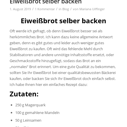
Eiweißbrot selber backen
/
/
/
1. August 2019
1 Kommentar
in
Blog
von
Mariana Uiffinger
Eiweißbrot selber backen
Oft werde ich gefragt, ob denn Eiweißbrot besser sei als
herkömmliches Brot. Ich kann dazu keine allgemeine Antwort
geben, denn es gibt gutes und leider auch weniger gutes
Eiweißbrot zu kaufen. Oft wird das fehlende Mehl durch
Stabilisatoren und andere unnötige Inhaltsstoffe ersetzt, oder
Geschmacksstoffe hinzugefügt, sodass das Brot an ein
„normales“ Brot erinnert. Um eine gute Qualität zu bekommen,
sollten Sie Ihr Eiweißbrot bei einer qualitätsbewussten Bäckerei
kaufen, oder backen Sie sich Ihr Eiweißbrot doch einfach selbst.
Ich habe Ihnen hier ein einfaches Rezept dazu:
Zutaten:
250 g Magerquark
100 g gemahlene Mandeln
50 g Leinsamen