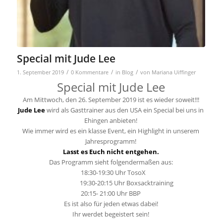
Special mit Jude Lee
/
/
/
1. September 2019
0 Kommentare
in
Blog
von
Mariana Uiffinger
Special mit Jude Lee
Am Mittwoch, den 26. September 2019 ist es wieder soweit!!!
Jude Lee
wird als Gasttrainer aus den USA ein Special bei uns in
Ehingen anbieten!
Wie immer wird es ein klasse Event, ein Highlight in unserem
Jahresprogramm!
Lasst es Euch nicht entgehen.
Das Programm sieht folgendermaßen aus:
18:30-19:30 Uhr TosoX
19:30-20:15 Uhr Boxsacktraining
20:15- 21:00 Uhr BBP
Es ist also für jeden etwas dabei!
Ihr werdet begeistert sein!