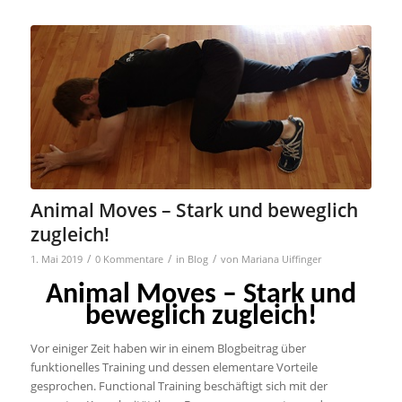
Animal Moves – Stark und beweglich
zugleich!
/
/
/
1. Mai 2019
0 Kommentare
in
Blog
von
Mariana Uiffinger
Animal Moves – Stark und
beweglich zugleich!
Vor einiger Zeit haben wir in einem Blogbeitrag über
funktionelles Training und dessen elementare Vorteile
gesprochen. Functional Training beschäftigt sich mit der