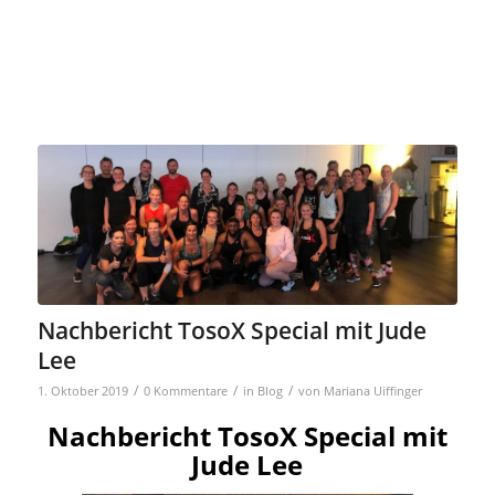
….
Nachbericht TosoX Special mit Jude
Lee
/
/
/
1. Oktober 2019
0 Kommentare
in
Blog
von
Mariana Uiffinger
Nachbericht TosoX Special mit
Jude Lee