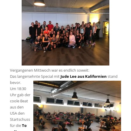
Vergangenen Mittwoch war es endlich soweit:
Das langersehnte Special mit
Jude Lee aus Kalifornien
stand
bevor.
Um 18:30
Uhr gab der
coole Beat
aus den
USA den
Startschuss
für die
To