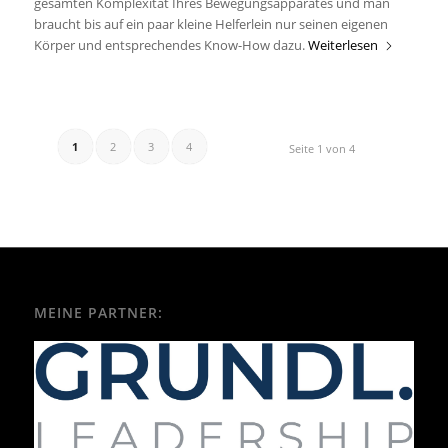
gesamten Komplexität Ihres Bewegungsapparates und man
braucht bis auf ein paar kleine Helferlein nur seinen eigenen
Körper und entsprechendes Know-How dazu.
Weiterlesen
1
2
3
4
Seite 1 von 4
MEINE PARTNER: