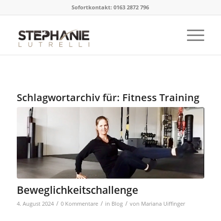
Sofortkontakt: 0163 2872 796
Schlagwortarchiv für:
Fitness Training
Beweglichkeitschallenge
/
/
/
4. August 2024
0 Kommentare
in
Blog
von
Mariana Uiffinger