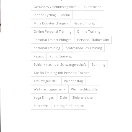
Gesundes Valentinstagsmenü
Gutscheine
Indoor Cycling
Menü
Miha Bodytec Ehingen
Neueröffnung
Online Personal Training
Online Training
Personal Trainer Ehingen
Personal Trainer Ulm
personal Training
professionelles Training
Rezept
Rumpftraining
Schlank nach der Schwangerschaft
Spinning
Tae Bo Training mit Personal Trainer
Traumfigur 2019
Valentinstag
Weihnachtsgeschenk
Weihnachtsgrüße
Yoga Ehingen
Ziele
Ziele erreichen
Zuckerfrei
Übung für Zuhause