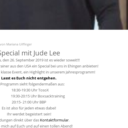
von
Mariana Uiffinger
Special mit Jude Lee
 den 26. September 2019 ist es wieder soweit!!!
rainer aus den USA ein Special bei uns in Ehingen anbieten!
 klasse Event, ein Highlight in unserem Jahresprogramm!
Lasst es Euch nicht entgehen.
 Programm sieht folgendermaßen aus:
18:30-19:30 Uhr TosoX
30-20:15 Uhr Boxsacktraining
20:15- 21:00 Uhr BBP
Es ist also für jeden etwas dabei!
Ihr werdet begeistert sein!
ungen direkt über das
Kontaktformular
.
e mich auf Euch und auf einen tollen Abend!