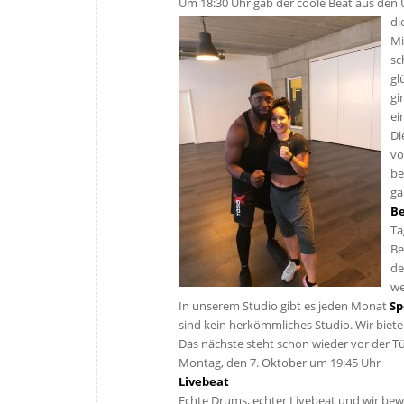
Um 18:30 Uhr gab der coole Beat aus den 
di
Mi
sc
gl
gi
ei
Di
vo
be
ga
Be
Ta
Be
de
we
In unserem Studio gibt es jeden Monat
Sp
sind kein herkömmliches Studio. Wir biete
Das nächste steht schon wieder vor der Tü
Montag, den 7. Oktober um 19:45 Uhr
Livebeat
Echte Drums, echter Livebeat und wir be