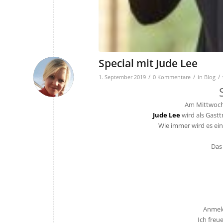
Special mit Jude Lee
/
/
/
1. September 2019
0 Kommentare
in
Blog
Am Mittwoch,
Jude Lee
wird als Gastt
Wie immer wird es ein
Das
19:
Anmeld
Ich freu