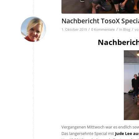
Nachbericht TosoX Specia
/
/
/
1. Oktober 2019
0 Kommentare
in
Blog
v
Nachberich
Vergangenen Mittwoch war es endlich sow
Das langersehnte Special mit
Jude Lee au