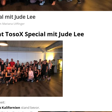
l mit Jude Lee
on
Mariana Uiffinger
t TosoX Special mit Jude Lee
eit:
s Kalifornien
stand bevor.