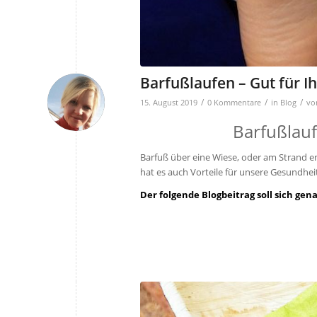
Barfußlaufen – Gut für I
/
/
/
15. August 2019
0 Kommentare
in
Blog
v
Barfußlauf
Barfuß über eine Wiese, oder am Strand en
hat es auch Vorteile für unsere Gesundhei
Der folgende Blogbeitrag soll sich ge