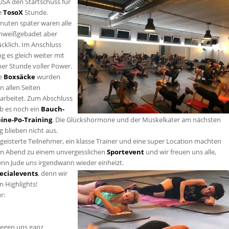
USA den Startschuss für
e
To
soX
Stunde.
nuten später waren alle
hweißgebadet aber
ücklich. Im Anschluss
ng es gleich weiter mit
ner Stunde voller Power.
e
Boxsäcke
wurden
n allen Seiten
arbeitet. Zum Abschluss
b es noch ein
Bauch-
ine-Po-Training
. Die Glückshormone und der Muskelkater am nächsten
g blieben nicht aus.
geisterte Teilnehmer, ein klasse Trainer und eine super Location machten
n Abend zu einem unvergesslichen
Sportevent
und wir freuen uns alle,
nn Jude uns irgendwann wieder einheizt.
ecialevents
, denn wir
n Highlights!
r:
wegen uns ganz