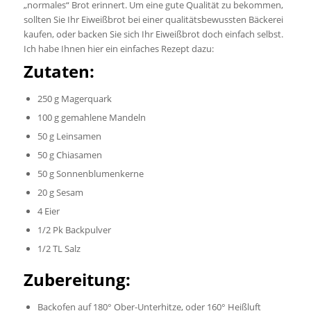
„normales“ Brot erinnert. Um eine gute Qualität zu bekommen,
sollten Sie Ihr Eiweißbrot bei einer qualitätsbewussten Bäckerei
kaufen, oder backen Sie sich Ihr Eiweißbrot doch einfach selbst.
Ich habe Ihnen hier ein einfaches Rezept dazu:
Zutaten:
250 g Magerquark
100 g gemahlene Mandeln
50 g Leinsamen
50 g Chiasamen
50 g Sonnenblumenkerne
20 g Sesam
4 Eier
1/2 Pk Backpulver
1/2 TL Salz
Zubereitung:
Backofen auf 180° Ober-Unterhitze, oder 160° Heißluft