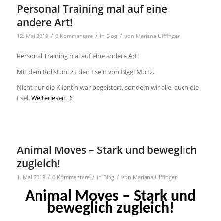
Personal Training mal auf eine
andere Art!
/
/
/
12. Mai 2019
0 Kommentare
in
Blog
von
Mariana Uiffinger
Personal Training mal auf eine andere Art!
Mit dem Rollstuhl zu den Eseln von Biggi Münz.
Nicht nur die Klientin war begeistert, sondern wir alle, auch die
Esel.
Weiterlesen
Animal Moves – Stark und beweglich
zugleich!
/
/
/
1. Mai 2019
0 Kommentare
in
Blog
von
Mariana Uiffinger
Animal Moves – Stark und
beweglich zugleich!