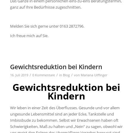
Das Ganze in einem persönlichen eins-zu-eins Beratungstermin,
ganz auf Ihre Bedürfnisse zugeschnitten.
Melden Sie sich gerne unter 0163 2872796.
Ich freue mich auf Sie.
Gewichtsreduktion bei Kindern
/
/
/
16. Juli 2019
0 Kommentare
in
Blog
von
Mariana Uiffinger
Gewichtsreduktion bei
Kindern
Wir leben in einer Zeit des Überflusses. Gesunde und vor allem
ungesunde Lebensmittel sind an jeder Ecke, Tankstelle und
Imbissbude zu bekommen. Selbst wir Erwachsenen haben oft
Schwierigkeiten, Maß zu halten und „Nein“ zu sagen, obwohl wir
uns meist den Folgen des übermäßigen Verzehrs bewusst sind.