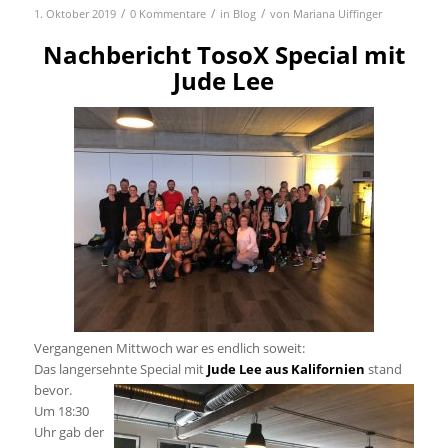
/
/
/
1. Oktober 2019
0 Kommentare
in
Blog
von
Mariana Uiffinger
Nachbericht TosoX Special mit
Jude Lee
Vergangenen Mittwoch war es endlich soweit:
Das langersehnte Special mit
Jude Lee aus Kalifornien
stand
bevor.
Um 18:30
Uhr gab der