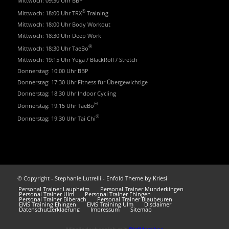
Mittwoch: 09:30 Uhr BBP
®
Mittwoch: 18:00 Uhr TRX
Training
Mittwoch: 18:00 Uhr Body Workout
Mittwoch: 18:30 Uhr Deep Work
®
Mittwoch: 18:30 Uhr TaeBo
Mittwoch: 19:15 Uhr Yoga / BlackRoll / Stretch
Donnerstag: 10:00 Uhr BBP
Donnerstag: 17:30 Uhr Fitness für Übergewichtige
Donnerstag: 18:30 Uhr Indoor Cycling
®
Donnerstag: 19:15 Uhr TaeBo
®
Donnerstag: 19:30 Uhr Tai Chi
© Copyright - Stephanie Lutrelli -
Enfold Theme by Kriesi
Personal Trainer Laupheim
Personal Trainer Munderkingen
Personal Trainer Ulm
Personal Trainer Ehingen
Personal Trainer Biberach
Personal Trainer Blaubeuren
EMS Training Ehingen
EMS Training Ulm
Disclaimer
Datenschutzerklaerung
Impressum
Sitemap