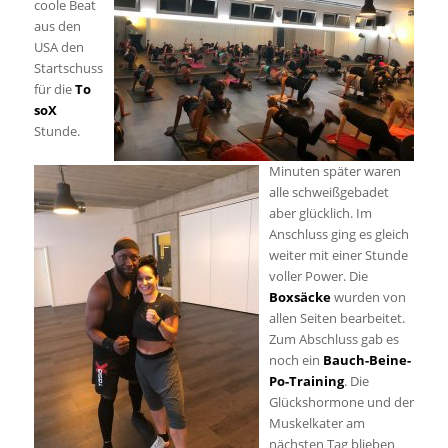
coole Beat
aus den
USA den
Startschuss
für die
To
soX
Stunde.
Minuten später waren
alle schweißgebadet
aber glücklich. Im
Anschluss ging es gleich
weiter mit einer Stunde
voller Power. Die
Boxsäcke
wurden von
allen Seiten bearbeitet.
Zum Abschluss gab es
noch ein
Bauch-Beine-
Po-Training
. Die
Glückshormone und der
Muskelkater am
nächsten Tag blieben