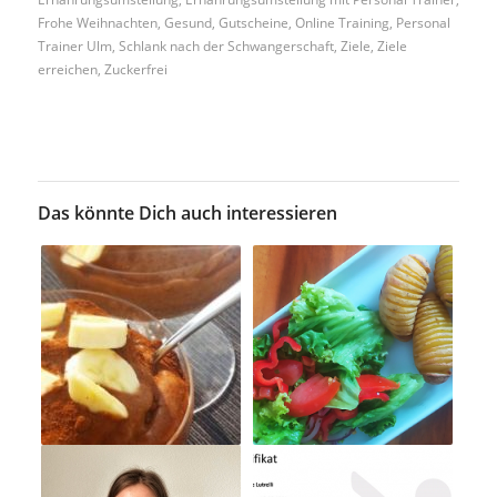
Frohe Weihnachten
,
Gesund
,
Gutscheine
,
Online Training
,
Personal
Trainer Ulm
,
Schlank nach der Schwangerschaft
,
Ziele
,
Ziele
erreichen
,
Zuckerfrei
Das könnte Dich auch interessieren