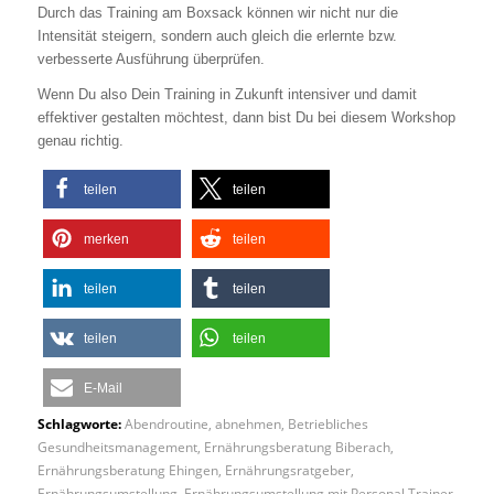
Durch das Training am Boxsack können wir nicht nur die
Intensität steigern, sondern auch gleich die erlernte bzw.
verbesserte Ausführung überprüfen.
Wenn Du also Dein Training in Zukunft intensiver und damit
effektiver gestalten möchtest, dann bist Du bei diesem Workshop
genau richtig.
teilen
teilen
merken
teilen
teilen
teilen
teilen
teilen
E-Mail
Schlagworte:
Abendroutine
,
abnehmen
,
Betriebliches
Gesundheitsmanagement
,
Ernährungsberatung Biberach
,
Ernährungsberatung Ehingen
,
Ernährungsratgeber
,
Ernährungsumstellung
,
Ernährungsumstellung mit Personal Trainer
,