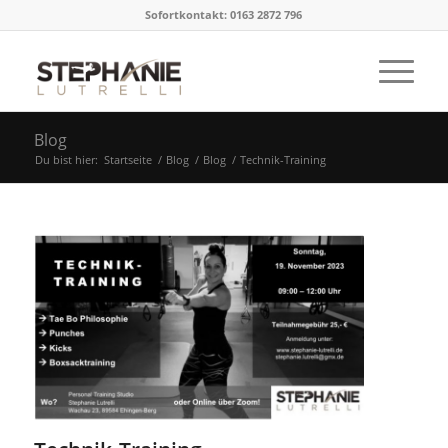
Sofortkontakt: 0163 2872 796
Blog
Du bist hier:
Startseite
/
Blog
/
Blog
/
Technik-Training