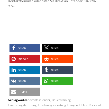
Kontaktformular, oder rufen Sie direkt an unter der: 0163 287
2796.
teilen
teilen
merken
teilen
teilen
teilen
teilen
teilen
E-Mail
Schlagworte:
Adventskalender
,
Bauchtraining
,
Ernährungsberatung
,
Ernährungsberatung Ehingen
,
Online Personal