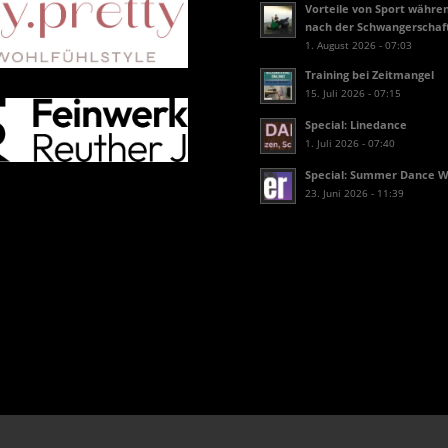
Vorteile von Sport währe
nach der Schwangerschaf
1. August 2026 - 07:03
Training bei Zeitmangel
15. Juli 2026 - 07:15
Special: Linedance
1. Juli 2026 - 07:40
Special: Summer Dance 
23. Juni 2026 - 11:39