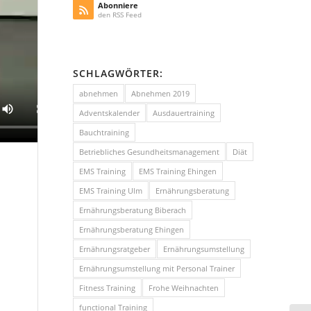
Abonniere
den RSS Feed
SCHLAGWÖRTER:
abnehmen
Abnehmen 2019
Adventskalender
Ausdauertraining
Bauchtraining
Betriebliches Gesundheitsmanagement
Diät
EMS Training
EMS Training Ehingen
EMS Training Ulm
Ernährungsberatung
Ernährungsberatung Biberach
Ernährungsberatung Ehingen
Ernährungsratgeber
Ernährungsumstellung
Ernährungsumstellung mit Personal Trainer
Fitness Training
Frohe Weihnachten
functional Training