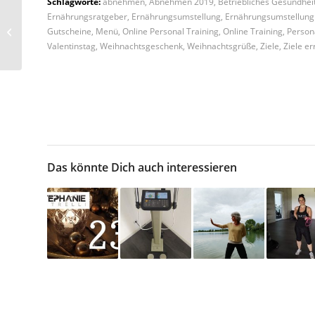
Schlagworte:
abnehmen
,
Abnehmen 2019
,
Betriebliches Gesundh
Ernährungsratgeber
,
Ernährungsumstellung
,
Ernährungsumstellung 
Sofa Workout für
Gutscheine
,
Menü
,
Online Personal Training
,
Online Training
,
Person
verregnete Tage
Valentinstag
,
Weihnachtsgeschenk
,
Weihnachtsgrüße
,
Ziele
,
Ziele er
Das könnte Dich auch interessieren