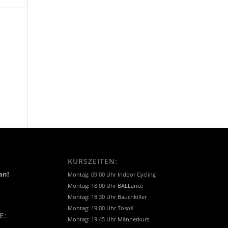
KURSZEITEN:
an!
Montag: 09:00 Uhr Indoor Cycling
Montag: 18:00 Uhr BALLance
Montag: 18:30 Uhr Bauchkiller
Montag: 19:00 Uhr TosoX
E:
Montag: 19:45 Uhr Männerkurs