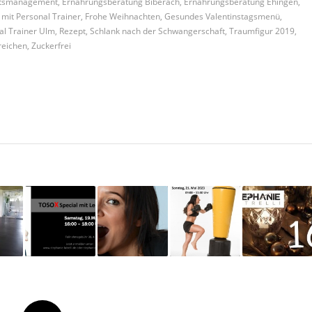
eitsmanagement
,
Ernährungsberatung Biberach
,
Ernährungsberatung Ehingen
,
mit Personal Trainer
,
Frohe Weihnachten
,
Gesundes Valentinstagsmenü
,
al Trainer Ulm
,
Rezept
,
Schlank nach der Schwangerschaft
,
Traumfigur 2019
,
reichen
,
Zuckerfrei