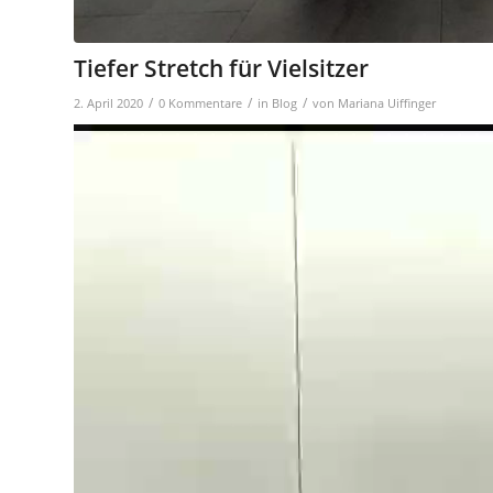
Tiefer Stretch für Vielsitzer
/
/
/
2. April 2020
0 Kommentare
in
Blog
von
Mariana Uiffinger