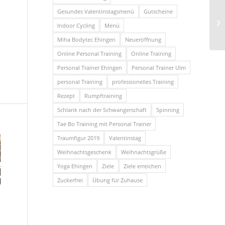
Gesundes Valentinstagsmenü
Gutscheine
Indoor Cycling
Menü
Miha Bodytec Ehingen
Neueröffnung
Online Personal Training
Online Training
Personal Trainer Ehingen
Personal Trainer Ulm
personal Training
professionelles Training
Rezept
Rumpftraining
Schlank nach der Schwangerschaft
Spinning
Tae Bo Training mit Personal Trainer
Traumfigur 2019
Valentinstag
Weihnachtsgeschenk
Weihnachtsgrüße
Yoga Ehingen
Ziele
Ziele erreichen
Zuckerfrei
Übung für Zuhause