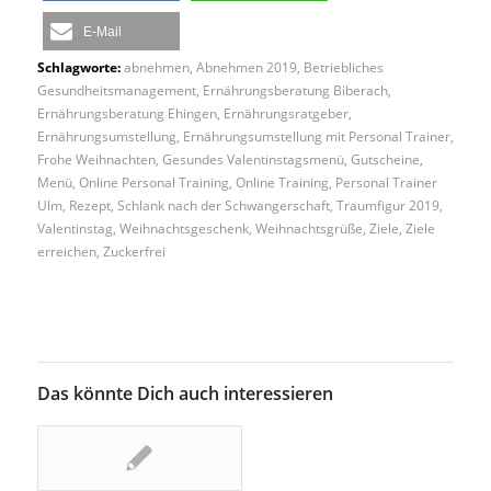
E-Mail
Schlagworte:
abnehmen
,
Abnehmen 2019
,
Betriebliches
Gesundheitsmanagement
,
Ernährungsberatung Biberach
,
Ernährungsberatung Ehingen
,
Ernährungsratgeber
,
Ernährungsumstellung
,
Ernährungsumstellung mit Personal Trainer
,
Frohe Weihnachten
,
Gesundes Valentinstagsmenü
,
Gutscheine
,
Menü
,
Online Personal Training
,
Online Training
,
Personal Trainer
Ulm
,
Rezept
,
Schlank nach der Schwangerschaft
,
Traumfigur 2019
,
Valentinstag
,
Weihnachtsgeschenk
,
Weihnachtsgrüße
,
Ziele
,
Ziele
erreichen
,
Zuckerfrei
Das könnte Dich auch interessieren