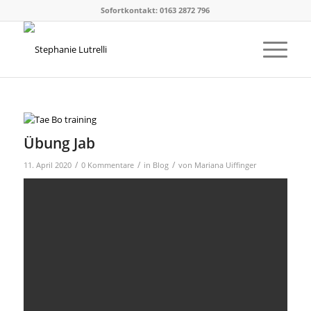
Sofortkontakt: 0163 2872 796
Übung Jab
/
/
/
11. April 2020
0 Kommentare
in
Blog
von
Mariana Uiffinger