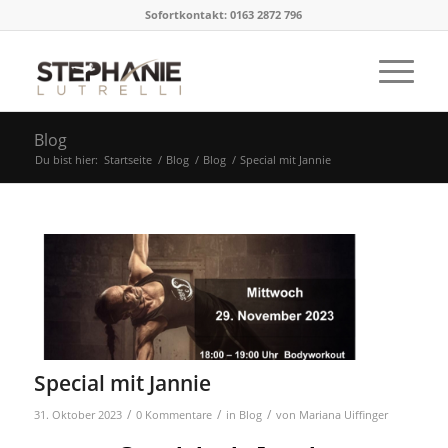
Sofortkontakt: 0163 2872 796
Blog
Du bist hier:
Startseite
/
Blog
/
Blog
/
Special mit Jannie
Special mit Jannie
/
/
/
31. Oktober 2023
0 Kommentare
in
Blog
von
Mariana Uiffinger