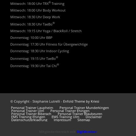
®
Mittwoch: 18:00 Uhr TRX
Training
Mittwoch: 18:00 Uhr Body Workout
Mittwoch: 18:30 Uhr Deep Work
®
Mittwoch: 18:30 Uhr TaeBo
Mittwoch: 19:15 Uhr Yoga / BlackRoll / Stretch
Donnerstag: 10:00 Uhr BBP
Donnerstag: 17:30 Uhr Fitness für Übergewichtige
Donnerstag: 18:30 Uhr Indoor Cycling
®
Donnerstag: 19:15 Uhr TaeBo
®
Donnerstag: 19:30 Uhr Tai Chi
© Copyright - Stephanie Lutrelli -
Enfold Theme by Kriesi
Personal Trainer Laupheim
Personal Trainer Munderkingen
Personal Trainer Ulm
Personal Trainer Ehingen
Personal Trainer Biberach
Personal Trainer Blaubeuren
EMS Training Ehingen
EMS Training Ulm
Disclaimer
Datenschutzerklaerung
Impressum
Sitemap
Mitgliederbereich mit
DigiMember