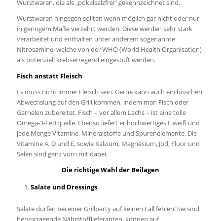
Wurstwaren, die als „pökelsalzfrei“ gekennzeichnet sind.
Wurstwaren hingegen sollten wenn möglich gar nicht oder nur
in geringem Maße verzehrt werden. Diese werden sehr stark
verarbeitet und enthalten unter anderem sogenannte
Nitrosamine, welche von der WHO (World Health Organisation)
als potenziell krebserregend eingestuft werden.
Fisch anstatt Fleisch
Es muss nicht immer Fleisch sein. Gerne kann auch ein bisschen
Abwechslung auf den Grill kommen, indem man Fisch oder
Garnelen zubereitet. Fisch – vor allem Lachs – ist eine tolle
Omega-3-Fettquelle. Ebenso liefert er hochwertiges Eiweiß und
jede Menge Vitamine, Mineralstoffe und Spurenelemente. Die
Vitamine A, D und E, sowie Kalzium, Magnesium, Jod, Fluor und
Selen sind ganz vorn mit dabei.
Die richtige Wahl der Beilagen
Salate und Dressings
Salate dürfen bei einer Grillparty auf keinen Fall fehlen! Sie sind
hervorragende Nährstofflieferanten, können auf