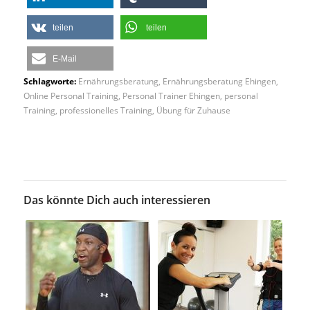
teilen
teilen
E-Mail
Schlagworte:
Ernährungsberatung
,
Ernährungsberatung Ehingen
,
Online Personal Training
,
Personal Trainer Ehingen
,
personal
Training
,
professionelles Training
,
Übung für Zuhause
Das könnte Dich auch interessieren