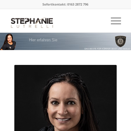
Sofortkontakt: 0163 2872 796
Hier erfahren Sie
mehr über mich!
DAS BESTE FÜR KÖRPER GEIST UND SEELE!