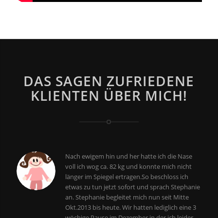
DAS SAGEN ZUFRIEDENE
KLIENTEN ÜBER MICH!
Nach ewigem hin und her hatte ich die Nase
voll ich wog ca. 82 kg und konnte mich nicht
länger im Spiegel ertragen.So beschloss ich
etwas zu tun jetzt sofort und sprach Stephanie
an. Stephanie begleitet mich nun seit Mitte
Okt.2013 bis heute. Wir hatten lediglich eine 3
wöchige Pause im Dezember in der ich leider