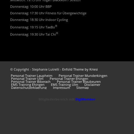
Mittwoch: 19:15 Uhr Yoga / BlackRoll / Stretch
Donnerstag: 10:00 Uhr BBP
Donnerstag: 17:30 Uhr Fitness für Übergewichtige
Donnerstag: 18:30 Uhr Indoor Cycling
®
Donnerstag: 19:15 Uhr TaeBo
®
Donnerstag: 19:30 Uhr Tai Chi
© Copyright - Stephanie Lutrelli -
Enfold Theme by Kriesi
Personal Trainer Laupheim
Personal Trainer Munderkingen
Personal Trainer Ulm
Personal Trainer Ehingen
Personal Trainer Biberach
Personal Trainer Blaubeuren
EMS Training Ehingen
EMS Training Ulm
Disclaimer
Datenschutzerklaerung
Impressum
Sitemap
Mitgliederbereich mit
DigiMember