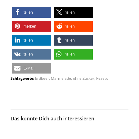
teilen
teilen
merken
teilen
teilen
teilen
teilen
teilen
E-Mail
Schlagworte:
Erdbeer
,
Marmelade
,
ohne Zucker
,
Rezept
Das könnte Dich auch interessieren