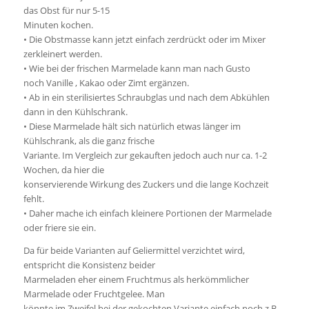
das Obst für nur 5-15
Minuten kochen.
• Die Obstmasse kann jetzt einfach zerdrückt oder im Mixer
zerkleinert werden.
• Wie bei der frischen Marmelade kann man nach Gusto
noch Vanille , Kakao oder Zimt ergänzen.
• Ab in ein sterilisiertes Schraubglas und nach dem Abkühlen
dann in den Kühlschrank.
• Diese Marmelade hält sich natürlich etwas länger im
Kühlschrank, als die ganz frische
Variante. Im Vergleich zur gekauften jedoch auch nur ca. 1-2
Wochen, da hier die
konservierende Wirkung des Zuckers und die lange Kochzeit
fehlt.
• Daher mache ich einfach kleinere Portionen der Marmelade
oder friere sie ein.
Da für beide Varianten auf Geliermittel verzichtet wird,
entspricht die Konsistenz beider
Marmeladen eher einem Fruchtmus als herkömmlicher
Marmelade oder Fruchtgelee. Man
könnte im Zweifel bei der gekochten Variante einfach noch z.B.