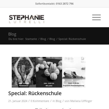
Sofortkontakt: 0163 2872 796
Blog
Du bist hier:
Startseite
/
Blog
/
Blog
/
Special: Rückenschule
Special: Rückenschule
/
/
/
21. Januar 2024
0 Kommentare
in
Blog
von
Mariana Uiffinger