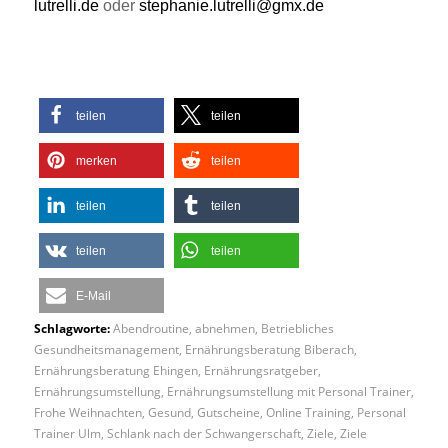
lutrelli.de
oder
stephanie.lutrelli@gmx.de
teilen
teilen
merken
teilen
teilen
teilen
teilen
teilen
E-Mail
Schlagworte:
Abendroutine
,
abnehmen
,
Betriebliches
Gesundheitsmanagement
,
Ernährungsberatung Biberach
,
Ernährungsberatung Ehingen
,
Ernährungsratgeber
,
Ernährungsumstellung
,
Ernährungsumstellung mit Personal Trainer
,
Frohe Weihnachten
,
Gesund
,
Gutscheine
,
Online Training
,
Personal
Trainer Ulm
,
Schlank nach der Schwangerschaft
,
Ziele
,
Ziele