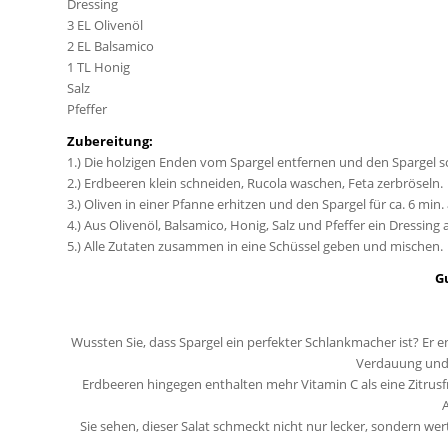
Dressing
3 EL Olivenöl
2 EL Balsamico
1 TL Honig
Salz
Pfeffer
Zubereitung:
1.) Die holzigen Enden vom Spargel entfernen und den Spargel s
2.) Erdbeeren klein schneiden, Rucola waschen, Feta zerbröseln.
3.) Oliven in einer Pfanne erhitzen und den Spargel für ca. 6 min.
4.) Aus Olivenöl, Balsamico, Honig, Salz und Pfeffer ein Dressing
5.) Alle Zutaten zusammen in eine Schüssel geben und mischen.
G
Wussten Sie, dass Spargel ein perfekter Schlankmacher ist? Er ent
Verdauung und 
Erdbeeren hingegen enthalten mehr Vitamin C als eine Zitrus
Sie sehen, dieser Salat schmeckt nicht nur lecker, sondern wer