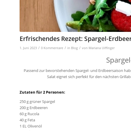
Erfrischendes Rezept: Spargel-Erdbeer
/
/
/
1. Juni 2023
0 Kommentare
in
Blog
von
Mariana Uiffinger
Spargel
Passend zur bevorstehenden Spargel- und Erdbeersaison haben 
Salat eignet sich perfekt für den nächsten Grill
Zutaten für 2 Personen:
250 g grüner Spargel
200 g Erdbeeren
60 g Rucola
40 g Feta
1 EL Olivenöl