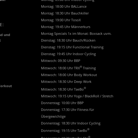
Montag: 18:00 Uhr BALLance
Montag: 18:30 Uhr Bauchkiller
Montag: 19:00 Uhr TosoX
E:
Montag: 19:45 Uhr Männerkurs
Montag Specials 1x im Monat: Boxsack uvm.
nd und
t
Dienstag: 18:30 Uhr Bauch/Rücken
Dienstag: 19:15 Uhr Functional Training
Dienstag: 19:45 Uhr Indoor Cycling
Mittwoch: 09:30 Uhr BBP
®
Mittwoch: 18:00 Uhr TRX
Training
Mittwoch: 18:00 Uhr Body Workout
Mittwoch: 18:30 Uhr Deep Work
Workout
®
Mittwoch: 18:30 Uhr TaeBo
Mittwoch: 19:15 Uhr Yoga / BlackRoll / Stretch
Donnerstag: 10:00 Uhr BBP
Donnerstag: 17:30 Uhr Fitness für
Übergewichtige
Donnerstag: 18:30 Uhr Indoor Cycling
®
Donnerstag: 19:15 Uhr TaeBo
®