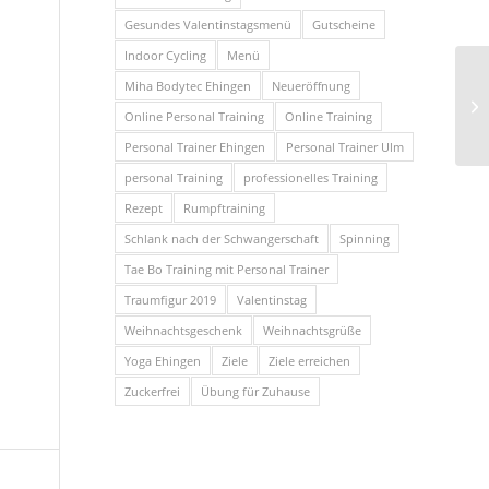
Gesundes Valentinstagsmenü
Gutscheine
Indoor Cycling
Menü
Miha Bodytec Ehingen
Neueröffnung
Online Personal Training
Online Training
Personal Trainer Ehingen
Personal Trainer Ulm
personal Training
professionelles Training
Rezept
Rumpftraining
Schlank nach der Schwangerschaft
Spinning
Tae Bo Training mit Personal Trainer
Traumfigur 2019
Valentinstag
Weihnachtsgeschenk
Weihnachtsgrüße
Yoga Ehingen
Ziele
Ziele erreichen
Zuckerfrei
Übung für Zuhause