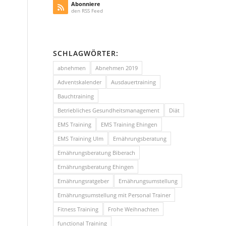
Abonniere
den RSS Feed
SCHLAGWÖRTER:
abnehmen
Abnehmen 2019
Adventskalender
Ausdauertraining
Bauchtraining
Betriebliches Gesundheitsmanagement
Diät
EMS Training
EMS Training Ehingen
EMS Training Ulm
Ernährungsberatung
Ernährungsberatung Biberach
Ernährungsberatung Ehingen
e
Ernährungsratgeber
Ernährungsumstellung
Ernährungsumstellung mit Personal Trainer
Fitness Training
Frohe Weihnachten
functional Training