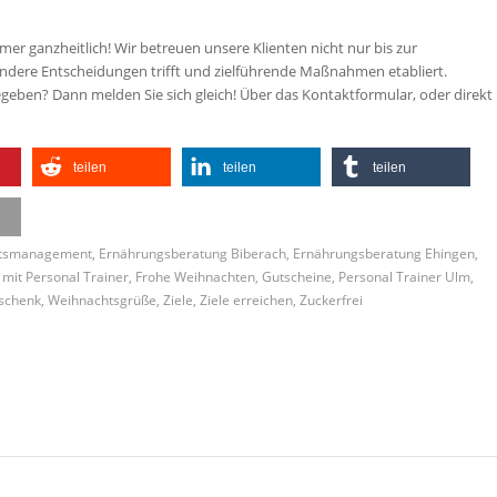
er ganzheitlich! Wir betreuen unsere Klienten nicht nur bis zur
ündere Entscheidungen trifft und zielführende Maßnahmen etabliert.
geben? Dann melden Sie sich gleich! Über das Kontaktformular, oder direkt
teilen
teilen
teilen
eitsmanagement
,
Ernährungsberatung Biberach
,
Ernährungsberatung Ehingen
,
mit Personal Trainer
,
Frohe Weihnachten
,
Gutscheine
,
Personal Trainer Ulm
,
schenk
,
Weihnachtsgrüße
,
Ziele
,
Ziele erreichen
,
Zuckerfrei