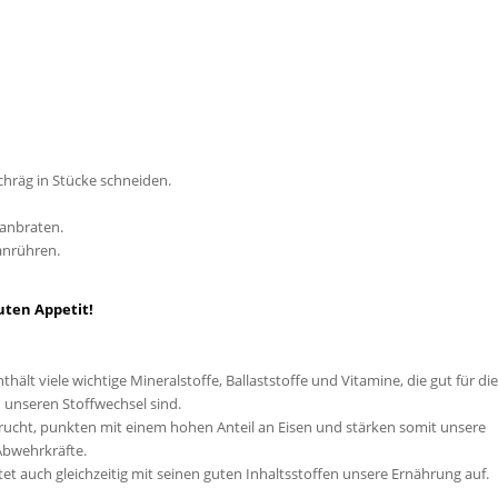
chräg in Stücke schneiden.
 anbraten.
 anrühren.
uten Appetit!
hält viele wichtige Mineralstoffe, Ballaststoffe und Vitamine, die gut für di
unseren Stoffwechsel sind.
frucht, punkten mit einem hohen Anteil an Eisen und stärken somit unsere
Abwehrkräfte.
tet auch gleichzeitig mit seinen guten Inhaltsstoffen unsere Ernährung auf.