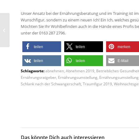
Unser Ansatz bei der Ernährungsberatung und im Training ist imm
Wunschfigur, sondern zu einem neuen Ich! Ein Ich, welches ges
Möchten Sie Ihr Wohlbefinden auch in die Hände eines Profis be
Neues Teammitglied:
unter der 0163 287 2796.
Sonja!
teilen
teilen
merken
teilen
teilen
E-Mail
Schlagworte:
abnehmen
,
Abnehmen 2019
,
Betriebliches Gesundh
Ernährungsratgeber
,
Ernährungsumstellung
,
Ernährungsumstellung 
Schlank nach der Schwangerschaft
,
Traumfigur 2019
,
Weihnachtsge
Das könnte Dich auch interessieren