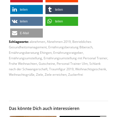
teilen
teilen
teilen
teilen
E-Mail
Schlagworte:
abnehmen
,
Abnehmen 2019
,
Betriebliches
Gesundheitsmanagement
,
Ernährungsberatung Biberach
,
Ernährungsberatung Ehingen
,
Ernährungsratgeber
,
Ernährungsumstellung
,
Ernährungsumstellung mit Personal Trainer
,
Frohe Weihnachten
,
Gutscheine
,
Personal Trainer Ulm
,
Schlank
nach der Schwangerschaft
,
Traumfigur 2019
,
Weihnachtsgeschenk
,
Weihnachtsgrüße
,
Ziele
,
Ziele erreichen
,
Zuckerfrei
Das könnte Dich auch interessieren