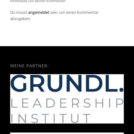
Hinterlasse uns deinen Kommentar!
Du musst
angemeldet
sein, um einen Kommentar
abzugeben.
MEINE PARTNER: