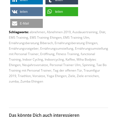
teilen
teilen
E-Mail
Schlagworte:
abnehmen
,
Abnehmen 2019
,
Ausdauertraining
,
Diät
,
EMS Training
,
EMS Training Ehingen
,
EMS Training Ulm
,
Ernährungsberatung Biberach
,
Ernährungsberatung Ehingen
,
Ernährungsratgeber
,
Ernährungsumstellung
,
Ernährungsumstellung
mit Personal Trainer
,
Eröffnung
,
Fitness Training
,
functional
Training
,
Indoor Cycling
,
Indoorcycling
,
Kaffee
,
Miha Bodytec
Ehingen
,
Neujahrsvorsätze
,
Personal Trainer Ulm
,
Spinning
,
Tae Bo
Training mit Personal Trainer
,
Tag der offenen Tür
,
Traumfigur
2019
,
Triathlon
,
Vorsätze
,
Yoga Ehingen
,
Ziele
,
Ziele erreichen
,
zumba
,
Zumba Ehingen
Das könnte Dich auch interessieren