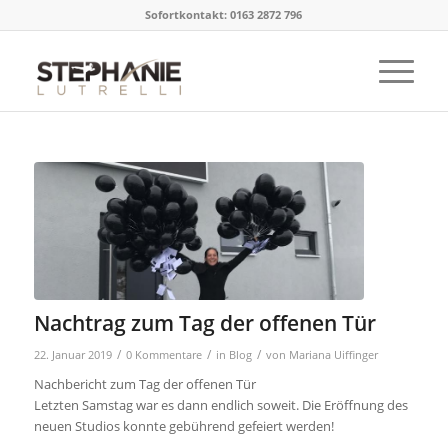
Sofortkontakt: 0163 2872 796
Nachtrag zum Tag der offenen Tür
/
/
/
22. Januar 2019
0 Kommentare
in
Blog
von
Mariana Uiffinger
Nachbericht zum Tag der offenen Tür
Letzten Samstag war es dann endlich soweit. Die Eröffnung des
neuen Studios konnte gebührend gefeiert werden!