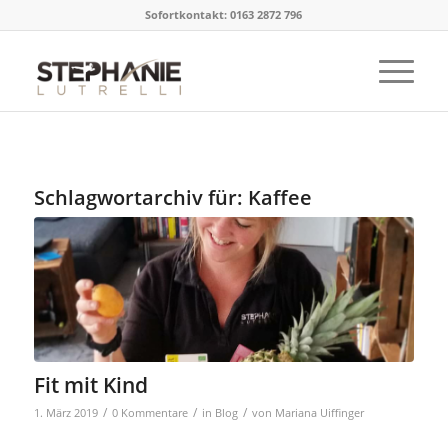
Sofortkontakt: 0163 2872 796
Schlagwortarchiv für:
Kaffee
Fit mit Kind
/
/
/
1. März 2019
0 Kommentare
in
Blog
von
Mariana Uiffinger