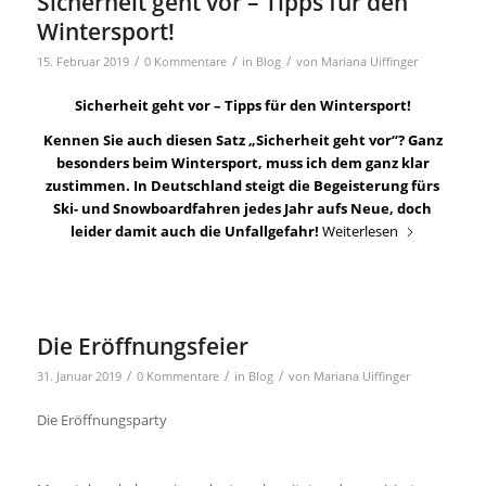
Sicherheit geht vor – Tipps für den
Wintersport!
/
/
/
15. Februar 2019
0 Kommentare
in
Blog
von
Mariana Uiffinger
Sicherheit geht vor – Tipps für den Wintersport!
Kennen Sie auch diesen Satz „Sicherheit geht vor“? Ganz
besonders beim Wintersport, muss ich dem ganz klar
zustimmen. In Deutschland steigt die Begeisterung fürs
Ski- und Snowboardfahren jedes Jahr aufs Neue, doch
leider damit auch die Unfallgefahr!
Weiterlesen
Die Eröffnungsfeier
/
/
/
31. Januar 2019
0 Kommentare
in
Blog
von
Mariana Uiffinger
Die Eröffnungsparty