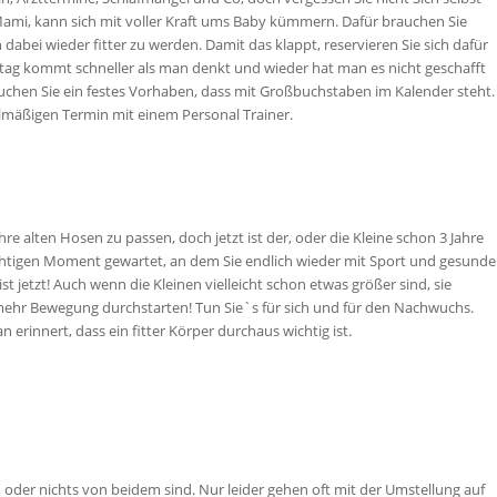
ami, kann sich mit voller Kraft ums Baby kümmern. Dafür brauchen Sie
n dabei wieder fitter zu werden. Damit das klappt, reservieren Sie sich dafür
ntag kommt schneller als man denkt und wieder hat man es nicht geschafft
auchen Sie ein festes Vorhaben, dass mit Großbuchstaben im Kalender steht.
elmäßigen Termin mit einem Personal Trainer.
e alten Hosen zu passen, doch jetzt ist der, oder die Kleine schon 3 Jahre
richtigen Moment gewartet, an dem Sie endlich wieder mit Sport und gesunde
 jetzt! Auch wenn die Kleinen vielleicht schon etwas größer sind, sie
mehr Bewegung durchstarten! Tun Sie`s für sich und für den Nachwuchs.
n erinnert, dass ein fitter Körper durchaus wichtig ist.
, oder nichts von beidem sind. Nur leider gehen oft mit der Umstellung auf