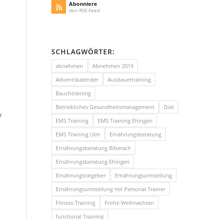
Abonniere
den RSS Feed
SCHLAGWÖRTER:
abnehmen
Abnehmen 2019
Adventskalender
Ausdauertraining
Bauchtraining
Betriebliches Gesundheitsmanagement
Diät
r
EMS Training
EMS Training Ehingen
EMS Training Ulm
Ernährungsberatung
Ernährungsberatung Biberach
Ernährungsberatung Ehingen
Ernährungsratgeber
Ernährungsumstellung
Ernährungsumstellung mit Personal Trainer
Fitness Training
Frohe Weihnachten
functional Training