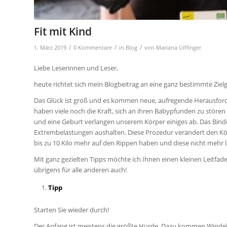
Fit mit Kind
/
/
/
1. März 2019
0 Kommentare
in
Blog
von
Mariana Uiffinger
Liebe Leserinnen und Leser,
heute richtet sich mein Blogbeitrag an eine ganz bestimmte Ziel
Das Glück ist groß und es kommen neue, aufregende Herausforde
haben viele noch die Kraft, sich an ihren Babypfunden zu störe
und eine Geburt verlangen unserem Körper einiges ab. Das Bi
Extrembelastungen aushalten. Diese Prozedur verändert den Körp
bis zu 10 Kilo mehr auf den Rippen haben und diese nicht meh
Mit ganz gezielten Tipps möchte ich Ihnen einen kleinen Leitfade
übrigens für alle anderen auch!
Tipp
Starten Sie wieder durch!
Der Anfang ist meistens die größte Hürde. Dazu kommen Windeln,