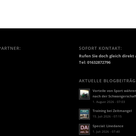
PARTNER:
SOFORT KONTAKT:
Rufen Sie doch gleich direkt 
Tel: 01632872796
AKTUELLE BLOGBEITRÄG
Vorteile von Sport währe
nach der Schwangerschaf
1. August 2026 - 07:03
Training bei Zeitmangel
15. Juli 2026 - 07:15
Special: Linedance
1. Juli 2026 - 07:40