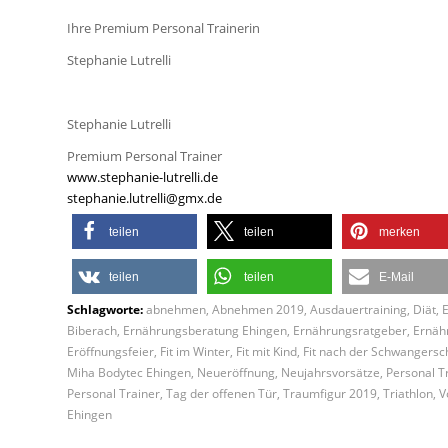
Ihre Premium Personal Trainerin
Stephanie Lutrelli
Stephanie Lutrelli
Premium Personal Trainer
www.stephanie-lutrelli.de
stephanie.lutrelli@gmx.de
teilen
teilen
merken
teilen
teilen
E-Mail
Schlagworte:
abnehmen
,
Abnehmen 2019
,
Ausdauertraining
,
Diät
,
Biberach
,
Ernährungsberatung Ehingen
,
Ernährungsratgeber
,
Ernäh
Eröffnungsfeier
,
Fit im Winter
,
Fit mit Kind
,
Fit nach der Schwangersc
Miha Bodytec Ehingen
,
Neueröffnung
,
Neujahrsvorsätze
,
Personal T
Personal Trainer
,
Tag der offenen Tür
,
Traumfigur 2019
,
Triathlon
,
V
Ehingen