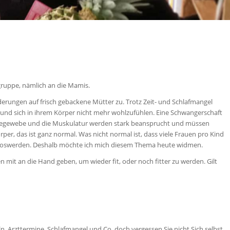
gruppe, nämlich an die Mamis.
rungen auf frisch gebackene Mütter zu. Trotz Zeit- und Schlafmangel
n und sich in ihrem Körper nicht mehr wohlzufühlen.
Eine Schwangerschaft
ndegewebe und die Muskulatur werden stark beansprucht und müssen
er, das ist ganz normal. Was nicht normal ist, dass viele Frauen pro Kind
r loswerden. Deshalb möchte ich mich diesem Thema heute widmen.
n mit an die Hand geben, um wieder fit, oder noch fitter zu werden. Gilt
 Arzttermine, Schlafmangel und Co, doch vergessen Sie nicht Sich selbst