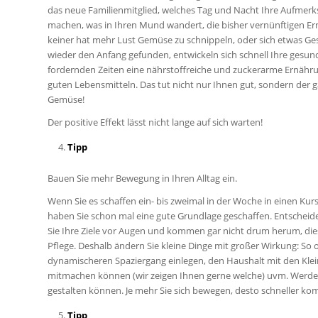
das neue Familienmitglied, welches Tag und Nacht Ihre Aufmer
machen, was in Ihren Mund wandert, die bisher vernünftigen E
keiner hat mehr Lust Gemüse zu schnippeln, oder sich etwas Ge
wieder den Anfang gefunden, entwickeln sich schnell Ihre gesu
fordernden Zeiten eine nährstoffreiche und zuckerarme Ernährun
guten Lebensmitteln. Das tut nicht nur Ihnen gut, sondern der 
Gemüse!
Der positive Effekt lässt nicht lange auf sich warten!
Tipp
Bauen Sie mehr Bewegung in Ihren Alltag ein.
Wenn Sie es schaffen ein- bis zweimal in der Woche in einen Kur
haben Sie schon mal eine gute Grundlage geschaffen. Entscheiden 
Sie Ihre Ziele vor Augen und kommen gar nicht drum herum, die
Pflege. Deshalb ändern Sie kleine Dinge mit großer Wirkung: So of
dynamischeren Spaziergang einlegen, den Haushalt mit den Klein
mitmachen können (wir zeigen Ihnen gerne welche) uvm. Werden Si
gestalten können. Je mehr Sie sich bewegen, desto schneller ko
Tipp