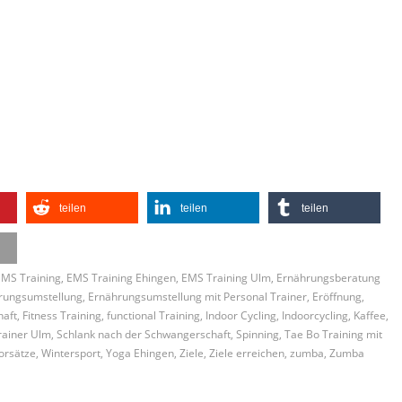
teilen
teilen
teilen
EMS Training
,
EMS Training Ehingen
,
EMS Training Ulm
,
Ernährungsberatung
rungsumstellung
,
Ernährungsumstellung mit Personal Trainer
,
Eröffnung
,
haft
,
Fitness Training
,
functional Training
,
Indoor Cycling
,
Indoorcycling
,
Kaffee
,
rainer Ulm
,
Schlank nach der Schwangerschaft
,
Spinning
,
Tae Bo Training mit
orsätze
,
Wintersport
,
Yoga Ehingen
,
Ziele
,
Ziele erreichen
,
zumba
,
Zumba