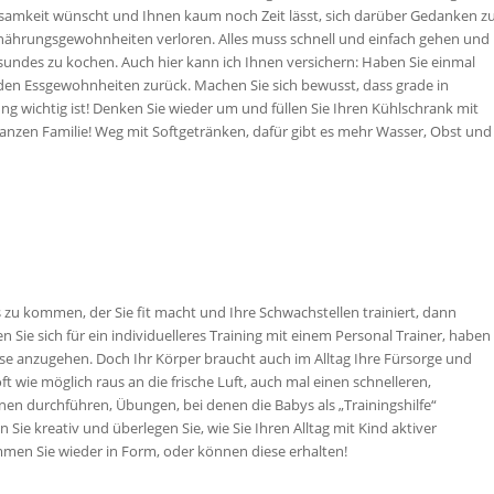
ksamkeit wünscht und Ihnen kaum noch Zeit lässt, sich darüber Gedanken z
rnährungsgewohnheiten verloren. Alles muss schnell und einfach gehen und
sundes zu kochen. Auch hier kann ich Ihnen versichern: Haben Sie einmal
nden Essgewohnheiten zurück. Machen Sie sich bewusst, dass grade in
g wichtig ist! Denken Sie wieder um und füllen Sie Ihren Kühlschrank mit
ganzen Familie! Weg mit Softgetränken, dafür gibt es mehr Wasser, Obst und
s zu kommen, der Sie fit macht und Ihre Schwachstellen trainiert, dann
Sie sich für ein individuelleres Training mit einem Personal Trainer, haben
se anzugehen. Doch Ihr Körper braucht auch im Alltag Ihre Fürsorge und
t wie möglich raus an die frische Luft, auch mal einen schnelleren,
en durchführen, Übungen, bei denen die Babys als „Trainingshilfe“
e kreativ und überlegen Sie, wie Sie Ihren Alltag mit Kind aktiver
mmen Sie wieder in Form, oder können diese erhalten!