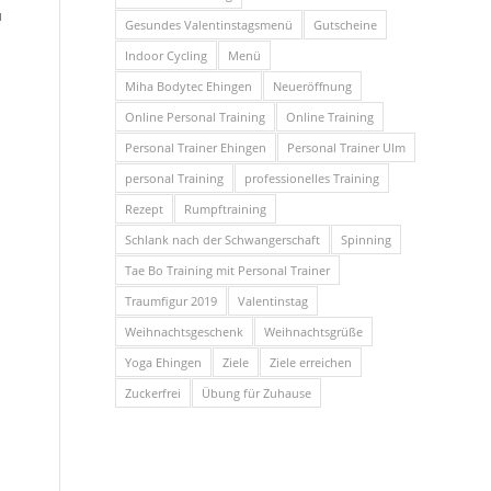
u
Gesundes Valentinstagsmenü
Gutscheine
Indoor Cycling
Menü
Miha Bodytec Ehingen
Neueröffnung
Online Personal Training
Online Training
Personal Trainer Ehingen
Personal Trainer Ulm
personal Training
professionelles Training
Rezept
Rumpftraining
Schlank nach der Schwangerschaft
Spinning
Tae Bo Training mit Personal Trainer
Traumfigur 2019
Valentinstag
Weihnachtsgeschenk
Weihnachtsgrüße
Yoga Ehingen
Ziele
Ziele erreichen
Zuckerfrei
Übung für Zuhause