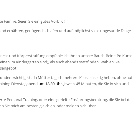
ze Familie. Seien Sie ein gutes Vorbild!
gesund ernähren, genügend schlafen und auf möglichst viele ungesunde Dinge
 Fitness und Körperstraffung empfehle ich Ihnen unsere Bauch-Beine-Po Kurse
inen im Kindergarten sind), als auch abends stattfinden. Wählen Sie
rsangebot.
ders wichtig ist, da Mütter täglich mehrere Kilos einseitig heben, ohne au
raining Dienstagabend
um 18:30 Uhr
. Jeweils 45 Minuten, die Sie in sich und
erte Personal Training, oder eine gezielte Ernährungsberatung, die Sie bei de
n Sie mich am besten gleich an, oder melden sich über