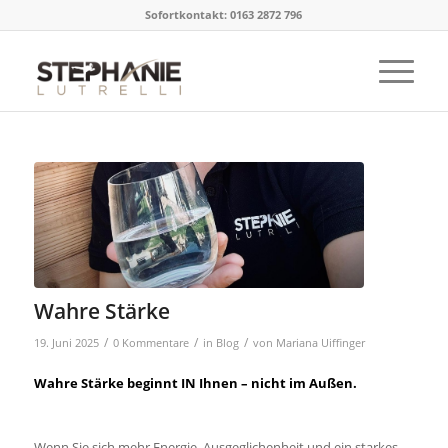
Sofortkontakt: 0163 2872 796
Wahre Stärke
/
/
/
19. Juni 2025
0 Kommentare
in
Blog
von
Mariana Uiffinger
Wahre Stärke beginnt IN Ihnen – nicht im Außen.
Wenn Sie sich mehr Energie, Ausgeglichenheit und ein starkes