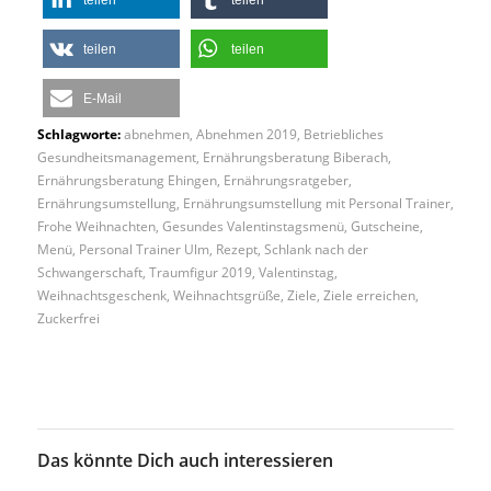
teilen
teilen
E-Mail
Schlagworte:
abnehmen
,
Abnehmen 2019
,
Betriebliches
Gesundheitsmanagement
,
Ernährungsberatung Biberach
,
Ernährungsberatung Ehingen
,
Ernährungsratgeber
,
Ernährungsumstellung
,
Ernährungsumstellung mit Personal Trainer
,
Frohe Weihnachten
,
Gesundes Valentinstagsmenü
,
Gutscheine
,
Menü
,
Personal Trainer Ulm
,
Rezept
,
Schlank nach der
Schwangerschaft
,
Traumfigur 2019
,
Valentinstag
,
Weihnachtsgeschenk
,
Weihnachtsgrüße
,
Ziele
,
Ziele erreichen
,
Zuckerfrei
Das könnte Dich auch interessieren