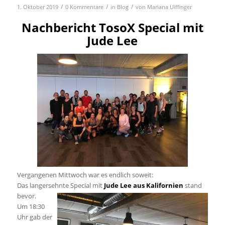
/
/
/
1. Oktober 2019
0 Kommentare
in
Blog
von
Mariana Uiffinger
Nachbericht TosoX Special mit
Jude Lee
Vergangenen Mittwoch war es endlich soweit:
Das langersehnte Special mit
Jude Lee aus Kalifornien
stand
bevor.
Um 18:30
Uhr gab der