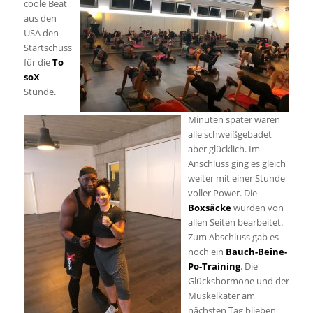
coole Beat
aus den
USA den
Startschuss
für die
To
soX
Stunde.
Minuten später waren
alle schweißgebadet
aber glücklich. Im
Anschluss ging es gleich
weiter mit einer Stunde
voller Power. Die
Boxsäcke
wurden von
allen Seiten bearbeitet.
Zum Abschluss gab es
noch ein
Bauch-Beine-
Po-Training
. Die
Glückshormone und der
Muskelkater am
nächsten Tag blieben