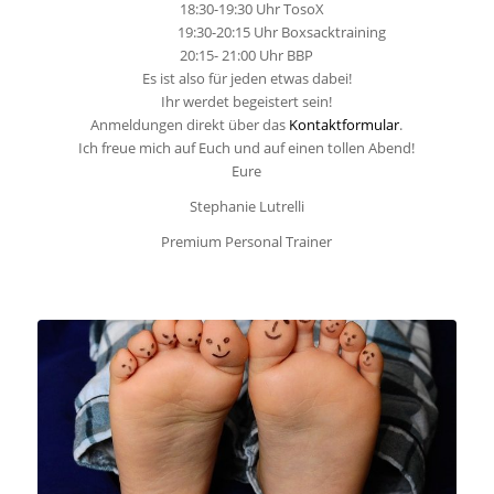
18:30-19:30 Uhr TosoX
19:30-20:15 Uhr Boxsacktraining
20:15- 21:00 Uhr BBP
Es ist also für jeden etwas dabei!
Ihr werdet begeistert sein!
Anmeldungen direkt über das
Kontaktformular
.
Ich freue mich auf Euch und auf einen tollen Abend!
Eure
Stephanie Lutrelli
Premium Personal Trainer