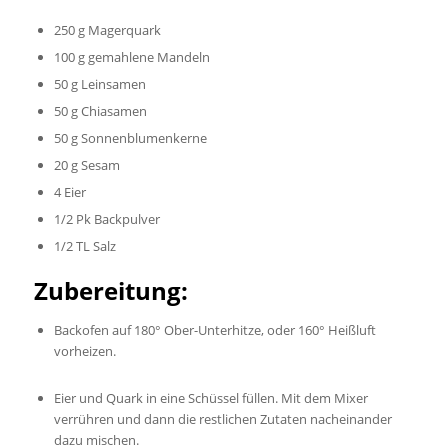
250 g Magerquark
100 g gemahlene Mandeln
50 g Leinsamen
50 g Chiasamen
50 g Sonnenblumenkerne
20 g Sesam
4 Eier
1/2 Pk Backpulver
1/2 TL Salz
Zubereitung:
Backofen auf 180° Ober-Unterhitze, oder 160° Heißluft
vorheizen.
Eier und Quark in eine Schüssel füllen. Mit dem Mixer
verrühren und dann die restlichen Zutaten nacheinander
dazu mischen.