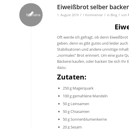
Eiweißbrot selber backe
/
/
/
1. August 2019
1 Kommentar
in
Blog
von
Eiw
Oft werde ich gefragt, ob denn Eiweißbrot
geben, denn es gibt gutes und leider auch
Stabilisatoren und andere unnötige Inhalt
„normales“ Brot erinnert. Um eine gute Qu
Bäckerei kaufen, oder backen Sie sich Ihr 
dazu:
Zutaten:
250 g Magerquark
100 g gemahlene Mandeln
50 g Leinsamen
50 g Chiasamen
50 g Sonnenblumenkerne
20 g Sesam