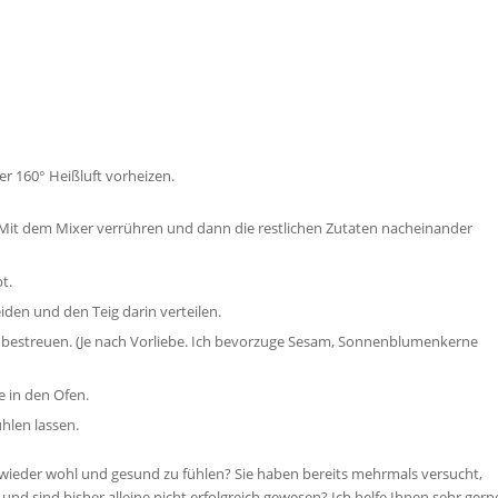
r 160° Heißluft vorheizen.
n. Mit dem Mixer verrühren und dann die restlichen Zutaten nacheinander
t.
den und den Teig darin verteilen.
bestreuen. (Je nach Vorliebe. Ich bevorzuge Sesam, Sonnenblumenkerne
e in den Ofen.
hlen lassen.
 wieder wohl und gesund zu fühlen? Sie haben bereits mehrmals versucht,
und sind bisher alleine nicht erfolgreich gewesen? Ich helfe Ihnen sehr gern