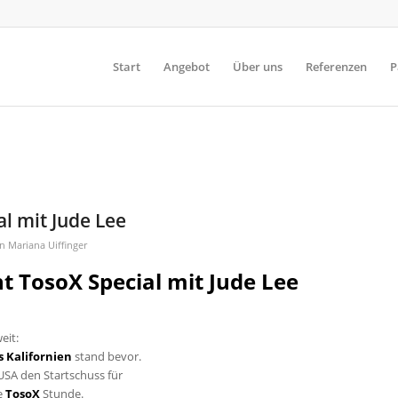
Start
Angebot
Über uns
Referenzen
P
l mit Jude Lee
on
Mariana Uiffinger
t TosoX Special mit Jude Lee
eit:
s Kalifornien
stand bevor.
USA den Startschuss für
e
To
soX
Stunde.