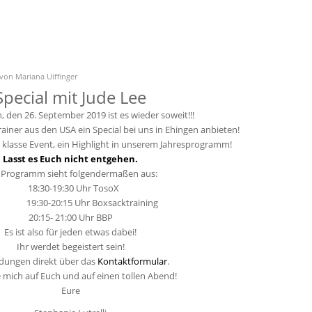
von
Mariana Uiffinger
Special mit Jude Lee
 den 26. September 2019 ist es wieder soweit!!!
rainer aus den USA ein Special bei uns in Ehingen anbieten!
 klasse Event, ein Highlight in unserem Jahresprogramm!
Lasst es Euch nicht entgehen.
 Programm sieht folgendermaßen aus:
18:30-19:30 Uhr TosoX
30-20:15 Uhr Boxsacktraining
20:15- 21:00 Uhr BBP
Es ist also für jeden etwas dabei!
Ihr werdet begeistert sein!
ungen direkt über das
Kontaktformular
.
e mich auf Euch und auf einen tollen Abend!
Eure