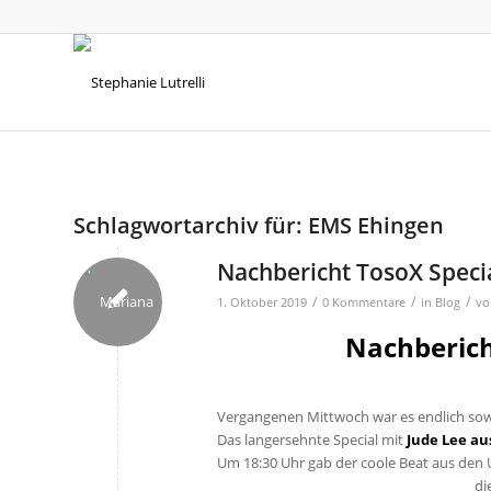
Schlagwortarchiv für:
EMS Ehingen
Nachbericht TosoX Specia
/
/
/
1. Oktober 2019
0 Kommentare
in
Blog
v
Nachberich
Vergangenen Mittwoch war es endlich sow
Das langersehnte Special mit
Jude Lee au
Um 18:30 Uhr gab der coole Beat aus den 
di