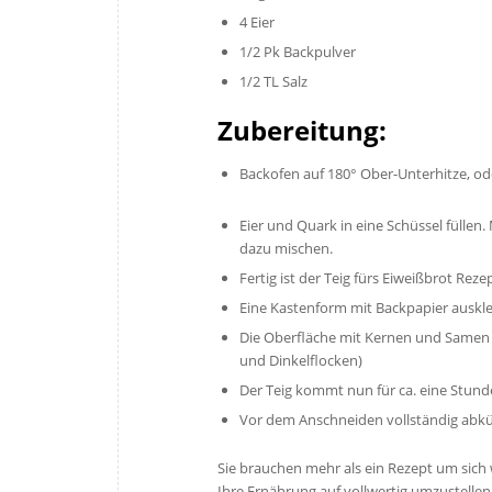
4 Eier
1/2 Pk Backpulver
1/2 TL Salz
Zubereitung:
Backofen auf 180° Ober-Unterhitze, ode
Eier und Quark in eine Schüssel fülle
dazu mischen.
Fertig ist der Teig fürs Eiweißbrot Rezep
Eine Kastenform mit Backpapier ausklei
Die Oberfläche mit Kernen und Samen 
und Dinkelflocken)
Der Teig kommt nun für ca. eine Stund
Vor dem Anschneiden vollständig abkü
Sie brauchen mehr als ein Rezept um sich
Ihre Ernährung auf vollwertig umzustellen 