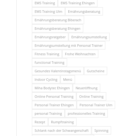
EMS Training
EMS Training Ehingen
EMS Training Ulm
Ernährungsberatung
Ernährungsberatung Biberach
Ernährungsberatung Ehingen
Ernährungsratgeber
Ernährungsumstellung
Ernährungsumstellung mit Personal Trainer
Fitness Training
Frohe Weihnachten
functional Training
Gesundes Valentinstagsmenü
Gutscheine
Indoor Cycling
Menü
Miha Bodytec Ehingen
Neueröffnung
Online Personal Training
Online Training
Personal Trainer Ehingen
Personal Trainer Ulm
personal Training
professionelles Training
Rezept
Rumpftraining
Schlank nach der Schwangerschaft
Spinning