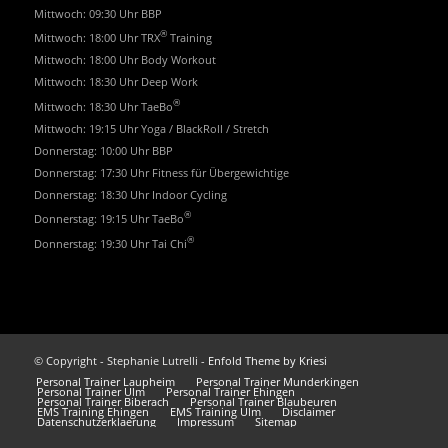
Mittwoch: 09:30 Uhr BBP
®
Mittwoch: 18:00 Uhr TRX
Training
Mittwoch: 18:00 Uhr Body Workout
Mittwoch: 18:30 Uhr Deep Work
®
Mittwoch: 18:30 Uhr TaeBo
Mittwoch: 19:15 Uhr Yoga / BlackRoll / Stretch
Donnerstag: 10:00 Uhr BBP
Donnerstag: 17:30 Uhr Fitness für Übergewichtige
Donnerstag: 18:30 Uhr Indoor Cycling
®
Donnerstag: 19:15 Uhr TaeBo
®
Donnerstag: 19:30 Uhr Tai Chi
© Copyright - Stephanie Lutrelli -
Enfold Theme by Kriesi
Personal Trainer Laupheim
Personal Trainer Munderkingen
Personal Trainer Ulm
Personal Trainer Ehingen
Personal Trainer Biberach
Personal Trainer Blaubeuren
EMS Training Ehingen
EMS Training Ulm
Disclaimer
Datenschutzerklaerung
Impressum
Sitemap