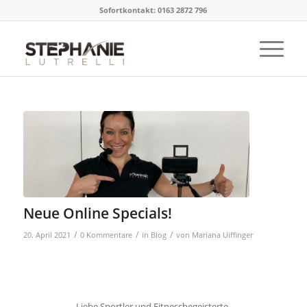
Sofortkontakt: 0163 2872 796
Neue Online Specials!
/
/
/
20. April 2021
0 Kommentare
in
Blog
von
Mariana Uiffinger
Liebe Sportler und Fitnessbegeisterte,