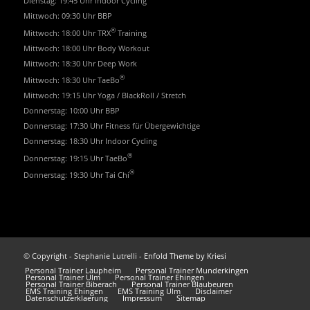
Dienstag: 19:45 Uhr Indoor Cycling
Mittwoch: 09:30 Uhr BBP
®
Mittwoch: 18:00 Uhr TRX
Training
Mittwoch: 18:00 Uhr Body Workout
Mittwoch: 18:30 Uhr Deep Work
®
Mittwoch: 18:30 Uhr TaeBo
Mittwoch: 19:15 Uhr Yoga / BlackRoll / Stretch
Donnerstag: 10:00 Uhr BBP
Donnerstag: 17:30 Uhr Fitness für Übergewichtige
Donnerstag: 18:30 Uhr Indoor Cycling
®
Donnerstag: 19:15 Uhr TaeBo
®
Donnerstag: 19:30 Uhr Tai Chi
© Copyright - Stephanie Lutrelli -
Enfold Theme by Kriesi
Personal Trainer Laupheim
Personal Trainer Munderkingen
Personal Trainer Ulm
Personal Trainer Ehingen
Personal Trainer Biberach
Personal Trainer Blaubeuren
EMS Training Ehingen
EMS Training Ulm
Disclaimer
Datenschutzerklaerung
Impressum
Sitemap