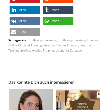
teilen
teilen
teilen
teilen
E-Mail
Schlagworte:
Ernährungsberatung
,
Ernährungsberatung Ehingen
,
Online Personal Training
,
Personal Trainer Ehingen
,
personal
Training
,
professionelles Training
,
Übung für Zuhause
Das könnte Dich auch interessieren