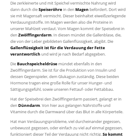
Die zerkleinerte und mit Speichel vermischte Nahrung wird
dann durch die
Speiseröhre
in den
Magen
befördert. Dort wird
sie mit Magensaft vermischt. Dieser beinhaltet eiweißzerlegende
Verdauungsstoffe. Im Magen werden also die Proteine in
unserer Mahlzeit verdaut. Vom Magen kommt der Speisebrei in
den
Zwölffingerdarm
. In diesen mündet die Gallenblase, die,
die von der Leber gebildeten Gallenflüssigkeit, abgibt. Die
Gallenflüssigkeit ist für die Verdauung der Fette
verantwortlich
und wird je nach Bedarf abgegeben.
Die
Bauchspeicheldrüse
mündet ebenfalls in den
Zwölffingerdarm. Sie ist für die Produktion von Insulin und
dessen Gegenspieler, dem Glukagon zuständig. Diese beiden
Hormone tragen eine große Rolle für unser Hunger- und
Sättigungsgefühl, sowie unseren Fettauf- oder Fettabbau.
Hat der Speisebrei den Zwölffingerdarm passiert, gelangt er in
den
Dünndarm
. Von hier aus gelangen Nährstoffe und
Vitamine durch die Darmwand über das Blut in alle Körperteile.
Hat man Verdauungsprobleme, viel durcheinander gegessen,
unbewusst gegessen, oder einfach zu viel auf einmal gegessen,
funktioniert dieser Teil der Verdauung nicht richtig.
So kommt