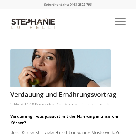
Sofortkontakt: 0163 2872 796
Verdauung und Ernährungsvortrag
/
/
/
9. Mai 2017
0 Kommentare
in
Blog
von
Stephanie Lutrelli
Verdauung – was passiert mit der Nahrung in unserem
Körper?
Unser Körper ist in vieler Hinsicht ein wahres Meisterwerk. Vor