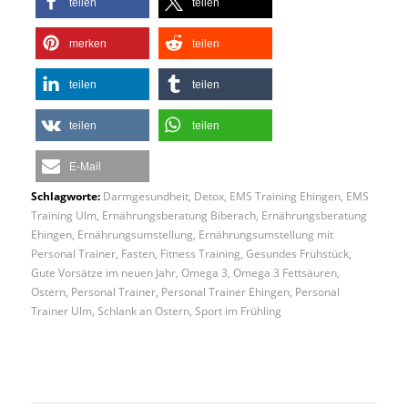
teilen
teilen
merken
teilen
teilen
teilen
teilen
teilen
E-Mail
Schlagworte:
Darmgesundheit
,
Detox
,
EMS Training Ehingen
,
EMS
Training Ulm
,
Ernährungsberatung Biberach
,
Ernährungsberatung
Ehingen
,
Ernährungsumstellung
,
Ernährungsumstellung mit
Personal Trainer
,
Fasten
,
Fitness Training
,
Gesundes Frühstück
,
Gute Vorsätze im neuen Jahr
,
Omega 3
,
Omega 3 Fettsäuren
,
Ostern
,
Personal Trainer
,
Personal Trainer Ehingen
,
Personal
Trainer Ulm
,
Schlank an Ostern
,
Sport im Frühling