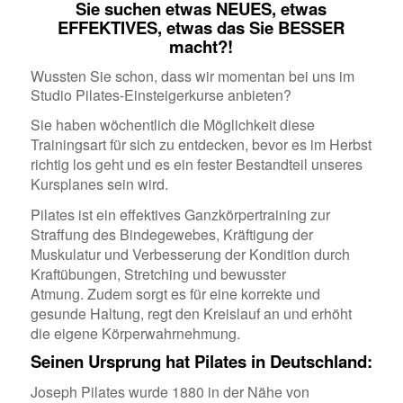
Sie suchen etwas NEUES, etwas
EFFEKTIVES, etwas das Sie BESSER
macht?!
Wussten Sie schon, dass wir momentan bei uns im
Studio Pilates-Einsteigerkurse anbieten?
Sie haben w
ö
chentlich die M
ö
glichkeit diese
Trainingsart f
ü
r sich zu entdecken, bevor es im Herbst
richtig los geht und es ein fester Bestandteil unseres
Kursplanes sein wird.
Pilates ist ein effektives Ganzk
ö
rpertraining zur
Straffung des Bindegewebes, Kr
ä
ftigung der
Muskulatur und Verbesserung der Kondition durch
Kraft
ü
bungen, Stretching und bewusster
Atmung.
Zudem sorgt es f
ü
r eine korrekte und
gesunde Haltung, regt den Kreislauf an und erh
ö
ht
die eigene K
ö
rperwahrnehmung.
Seinen Ursprung hat Pilates in Deutschland:
Joseph Pilates wurde 1880 in der N
ä
he von