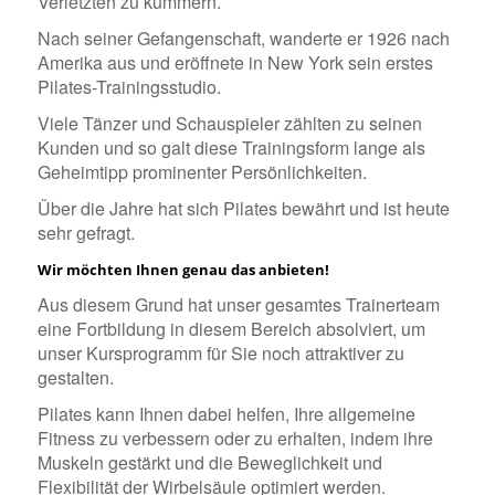
Verletzten zu k
ü
mmern.
Nach seiner Gefangenschaft, wanderte er 1
926 nach
Amerika aus und er
ö
ffnete in New York sein erstes
Pilates-Trainingsstudio.
Viele T
ä
nzer und Schauspieler z
ä
hlten zu seinen
Kunden und so gal
t diese Trainingsform
lange als
Geheimtipp prominenter Pers
ö
nlichkeiten.
Ü
ber die Jahre hat sich Pilates bew
ä
hrt und ist heute
sehr gefragt.
Wir möchten Ihnen genau das anbieten!
Aus diesem Grund hat unser gesamtes Trainerteam
eine Fortbildung in diesem Bereich absolviert, um
unser Kursprogramm f
ü
r Sie noch attraktiver zu
gestalten.
Pilates kann Ihnen dabei helfen, Ihre allgemeine
Fitness zu verbessern oder zu erhalten, indem ihre
Muskeln gest
ä
rkt und die Beweglichkeit und
Flexibilit
ä
t der Wirbels
ä
ule optimiert werden.