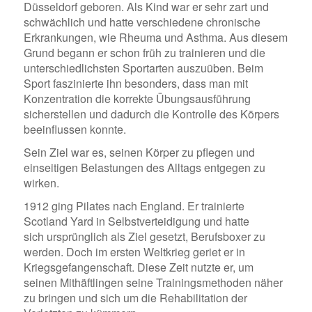
D
ü
sseldorf geboren. Als Kind war er sehr zart und
schw
ä
chlich und hatte verschiedene chronische
Erkrankungen, wie Rheuma und Asthma. Aus diesem
Grund begann er schon fr
ü
h zu trainieren und die
unterschiedlichsten Sportarten auszu
ü
ben. Beim
Sport faszinierte ihn besonders, dass man mit
Konzentration die korrekte
Ü
bungsausf
ü
hrung
sicherstellen und dadurch die Kontrolle des K
ö
rpers
beeinflussen konnte.
Sein Ziel war es, seinen K
ö
rper zu pflegen und
einseitigen Belastungen des Alltags entgegen zu
wirken.
1912 ging Pilates nach England. Er trainierte
Scotland Yard in Selbstverteidigung und hatte
sich
urspr
ü
nglich
als Ziel gesetzt, Berufsboxer zu
werden.
Doch i
m ersten Weltkrieg geriet er in
Kriegsgefangenschaft. Diese Zeit nutzte er, um
seinen Mith
ä
ftlingen seine Trainingsmethoden n
ä
her
zu bringen und sich um die Rehabilitation der