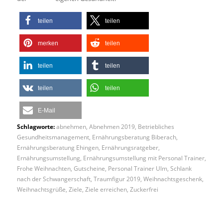
teilen
teilen
merken
teilen
teilen
teilen
teilen
teilen
E-Mail
Schlagworte:
abnehmen
,
Abnehmen 2019
,
Betriebliches
Gesundheitsmanagement
,
Ernährungsberatung Biberach
,
Ernährungsberatung Ehingen
,
Ernährungsratgeber
,
Ernährungsumstellung
,
Ernährungsumstellung mit Personal Trainer
,
Frohe Weihnachten
,
Gutscheine
,
Personal Trainer Ulm
,
Schlank
nach der Schwangerschaft
,
Traumfigur 2019
,
Weihnachtsgeschenk
,
Weihnachtsgrüße
,
Ziele
,
Ziele erreichen
,
Zuckerfrei