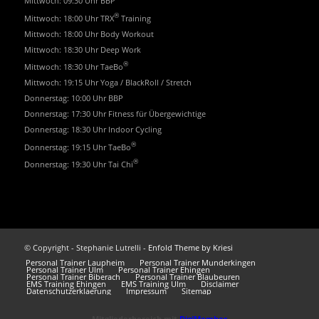
Mittwoch: 09:30 Uhr BBP
®
Mittwoch: 18:00 Uhr TRX
Training
Mittwoch: 18:00 Uhr Body Workout
Mittwoch: 18:30 Uhr Deep Work
®
Mittwoch: 18:30 Uhr TaeBo
Mittwoch: 19:15 Uhr Yoga / BlackRoll / Stretch
Donnerstag: 10:00 Uhr BBP
Donnerstag: 17:30 Uhr Fitness für Übergewichtige
Donnerstag: 18:30 Uhr Indoor Cycling
®
Donnerstag: 19:15 Uhr TaeBo
®
Donnerstag: 19:30 Uhr Tai Chi
© Copyright - Stephanie Lutrelli -
Enfold Theme by Kriesi
Personal Trainer Laupheim
Personal Trainer Munderkingen
Personal Trainer Ulm
Personal Trainer Ehingen
Personal Trainer Biberach
Personal Trainer Blaubeuren
EMS Training Ehingen
EMS Training Ulm
Disclaimer
Datenschutzerklaerung
Impressum
Sitemap
Mitgliederbereich mit
DigiMember