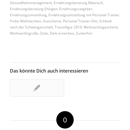
Gesundheitsmanagement
,
Ernährungsberatung Biberach
,
Ernährungsberatung Ehingen
,
Ernährungsratgeber
,
Ernährungsumstellung
,
Ernährungsumstellung mit Personal Trainer
,
Frohe Weihnachten
,
Gutscheine
,
Personal Trainer Ulm
,
Schlank
nach der Schwangerschaft
,
Traumfigur 2019
,
Weihnachtsgeschenk
,
Weihnachtsgrüße
,
Ziele
,
Ziele erreichen
,
Zuckerfrei
Das könnte Dich auch interessieren
0