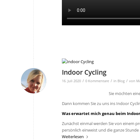
Indoor Cycling
/
/
/
16. Juli 2020
0 Kommentare
in
Blog
von
Ma
Sie möchten ein
Dann kommen Sie zu uns ins Indoor Cycli
Was erwartet mich genau beim Indoor
Zunächst einmal werden Sie von einem pr
persönlich einweist und die ganze Stunde 
Weiterlesen