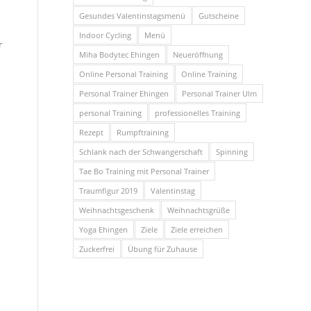
Gesundes Valentinstagsmenü
Gutscheine
Indoor Cycling
Menü
r
Miha Bodytec Ehingen
Neueröffnung
Online Personal Training
Online Training
Personal Trainer Ehingen
Personal Trainer Ulm
personal Training
professionelles Training
Rezept
Rumpftraining
Schlank nach der Schwangerschaft
Spinning
Tae Bo Training mit Personal Trainer
Traumfigur 2019
Valentinstag
Weihnachtsgeschenk
Weihnachtsgrüße
Yoga Ehingen
Ziele
Ziele erreichen
Zuckerfrei
Übung für Zuhause