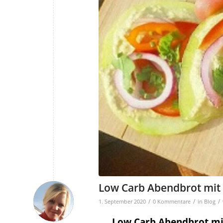
Low Carb Abendbrot mit 
/
/
/
1. September 2020
0 Kommentare
in
Blog
Low Carb Abendbrot mit