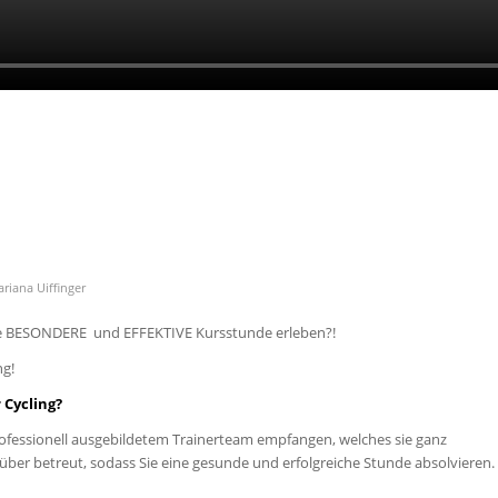
riana Uiffinger
e BESONDERE und EFFEKTIVE Kursstunde erleben?!
ng!
 Cycling?
ofessionell ausgebildetem Trainerteam empfangen, welches sie ganz
über betreut, sodass Sie eine gesunde und erfolgreiche Stunde absolvieren.