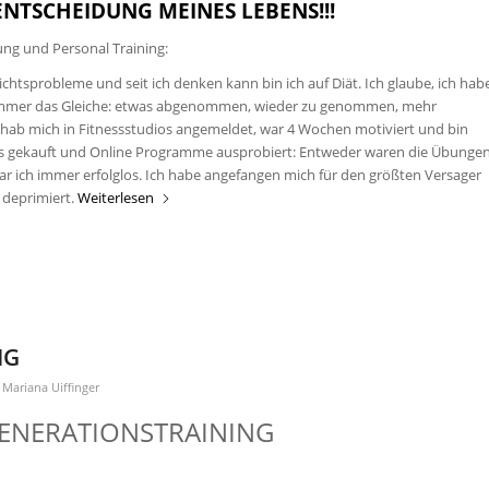
 ENTSCHEIDUNG MEINES LEBENS!!!
ung und Personal Training:
wichtsprobleme und seit ich denken kann bin ich auf Diät. Ich glaube, ich hab
ar immer das Gleiche: etwas abgenommen, wieder zu genommen, mehr
 hab mich in Fitnessstudios angemeldet, war 4 Wochen motiviert und bin
VDs gekauft und Online Programme ausprobiert: Entweder waren die Übunge
ar ich immer erfolglos. Ich habe angefangen mich für den größten Versager
 deprimiert.
Weiterlesen
NG
n
Mariana Uiffinger
ENERATIONSTRAINING