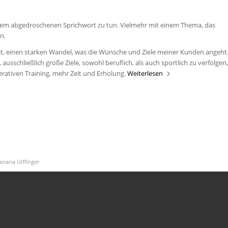
einem abgedroschenen Sprichwort zu tun. Vielmehr mit einem Thema, das
n.
it, einen starken Wandel, was die Wünsche und Ziele meiner Kunden angeht
usschließlich große Ziele, sowohl beruflich, als auch sportlich zu verfolgen,
rativen Training, mehr Zeit und Erholung.
Weiterlesen
riana Uiffinger