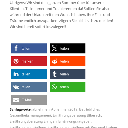
Übrigens: Wir sind den ganzen Sommer über für unsere
Klienten, Teilnehmer und Trainierenden da! Sollten Sie also
während der Urlaubszeit den Wunsch haben, Ihre Ziele und
Träume endlich anzupacken, zögern Sie nicht sich zu melden!
Wir sind bereit sofort loszulegen!!
teilen
teilen
merken
teilen
teilen
teilen
teilen
teilen
E-Mail
Schlagworte:
abnehmen
,
Abnehmen 2019
,
Betriebliches
Gesundheitsmanagement
,
Ernährungsberatung Biberach
,
Ernährungsberatung Ehingen
,
Ernährungsratgeber
,
Ernährungsumstellung
,
Ernährungsumstellung mit Personal Trainer
,