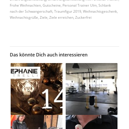
Frohe Weihnachten
,
Gutscheine
,
Personal Trainer Ulm
,
Schlank
nach der Schwangerschaft
,
Traumfigur 2019
,
Weihnachtsgeschenk
,
Weihnachtsgrüße
,
Ziele
,
Ziele erreichen
,
Zuckerfrei
Das könnte Dich auch interessieren