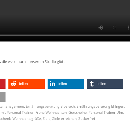
 die es so nur in unserem Studio gibt.
teilen
teilen
teilen
eitsmanagement
,
Ernährungsberatung Biberach
,
Ernährungsberatung Ehingen
,
mit Personal Trainer
,
Frohe Weihnachten
,
Gutscheine
,
Personal Trainer Ulm
,
schenk
,
Weihnachtsgrüße
,
Ziele
,
Ziele erreichen
,
Zuckerfrei