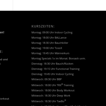
KURSZEITEN:
an!
Montag: 09:00 Uhr Indoor Cycling
Montag: 18:00 Uhr BALLance
Montag: 18:30 Uhr Bauchkiller
Montag: 19:00 Uhr TosoX
E:
Montag: 19:45 Uhr Männerkurs
Montag Specials 1x im Monat: Boxsack uvm.
nd und
t
Dienstag: 18:30 Uhr Bauch/Rücken
Dienstag: 19:15 Uhr Functional Training
Dienstag: 19:45 Uhr Indoor Cycling
Mittwoch: 09:30 Uhr BBP
®
Mittwoch: 18:00 Uhr TRX
Training
Mittwoch: 18:00 Uhr Body Workout
Mittwoch: 18:30 Uhr Deep Work
Workout
®
Mittwoch: 18:30 Uhr TaeBo