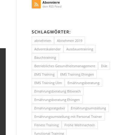
Abonniere
den RSS Feed
SCHLAGWÖRTER:
abnehmen
Abnehmen 2019
Adventskalender
Ausdauertraining
Bauchtraining
Betriebliches Gesundheitsmanagement
Diät
EMS Training
EMS Training Ehingen
EMS Training Ulm
Ernährungsberatung
Ernährungsberatung Biberach
Ernährungsberatung Ehingen
Ernährungsratgeber
Ernährungsumstellung
Ernährungsumstellung mit Personal Trainer
Fitness Training
Frohe Weihnachten
functional Training