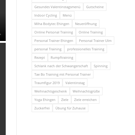
Gesundes Valentinstagsmenü
Gutscheine
Indoor Cycling
Menü
Miha Bodytec Ehingen
Neueröffnung
Online Personal Training
Online Training
Personal Trainer Ehingen
Personal Trainer Ulm
personal Training
professionelles Training
Rezept
Rumpftraining
Schlank nach der Schwangerschaft
Spinning
Tae Bo Training mit Personal Trainer
Traumfigur 2019
Valentinstag
Weihnachtsgeschenk
Weihnachtsgrüße
Yoga Ehingen
Ziele
Ziele erreichen
Zuckerfrei
Übung für Zuhause