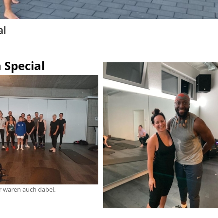
al
 Special
 waren auch dabei.