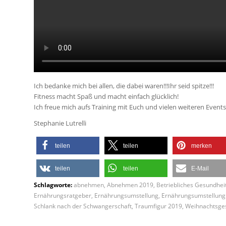
Ich bedanke mich bei allen, die dabei waren!!!Ihr seid spitze!!!
Fitness macht Spaß und macht einfach glücklich!
Ich freue mich aufs Training mit Euch und vielen weiteren Events,
Stephanie Lutrelli
teilen
teilen
merken
teilen
teilen
E-Mail
Schlagworte:
abnehmen
,
Abnehmen 2019
,
Betriebliches Gesundh
Ernährungsratgeber
,
Ernährungsumstellung
,
Ernährungsumstellung 
Schlank nach der Schwangerschaft
,
Traumfigur 2019
,
Weihnachtsge