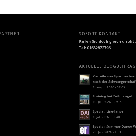
PARTNER:
SOFORT KONTAKT:
Rufen Sie doch gleich direkt 
Tel: 01632872796
AKTUELLE BLOGBEITRÄG
Vorteile von Sport währe
nach der Schwangerschaf
1. August 2026 - 07:03
Training bei Zeitmangel
15. Juli 2026 - 07:15
Special: Linedance
1. Juli 2026 - 07:40
Special: Summer Dance 
23. Juni 2026 - 11:39