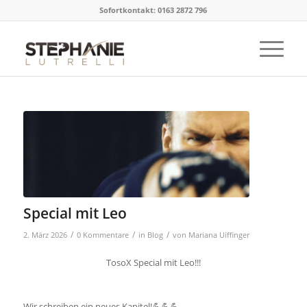
Sofortkontakt: 0163 2872 796
Special mit Leo
/
/
/
2. März 2026
0 Kommentare
in
Blog
von
Mariana Uiffinger
TosoX Special mit Leo!!!
Wir schreiben ein neues Kapitel!💪💪💪