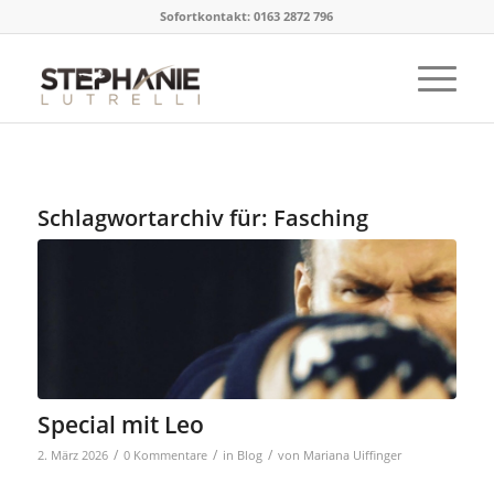
Sofortkontakt: 0163 2872 796
Schlagwortarchiv für:
Fasching
Special mit Leo
/
/
/
2. März 2026
0 Kommentare
in
Blog
von
Mariana Uiffinger