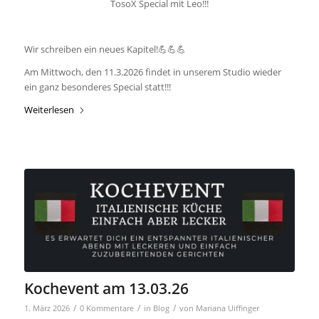
TosoX Special mit Leo!!!
Wir schreiben ein neues Kapitel!💪💪💪
Am Mittwoch, den 11.3.2026 findet in unserem Studio wieder
ein ganz besonderes Special statt!!!
Weiterlesen
Kochevent am 13.03.26
/
/
/
1. März 2026
0 Kommentare
in
Blog
von
Mariana Uiffinger