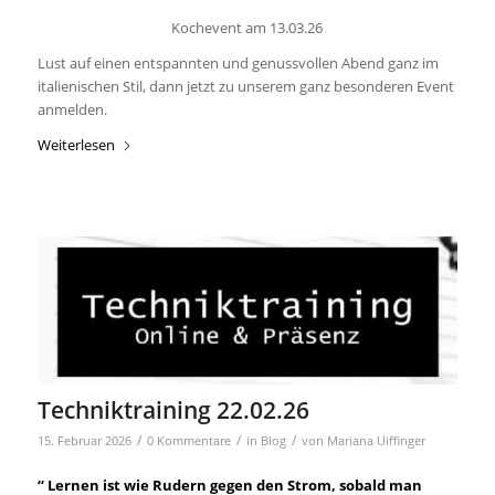
Kochevent am 13.03.26
Lust auf einen entspannten und genussvollen Abend ganz im
italienischen Stil, dann jetzt zu unserem ganz besonderen Event
anmelden.
Weiterlesen
Techniktraining 22.02.26
/
/
/
15. Februar 2026
0 Kommentare
in
Blog
von
Mariana Uiffinger
“ Lernen ist wie Rudern gegen den Strom, sobald man