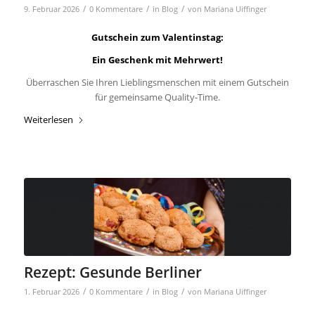
/
/
/
9. Februar 2026
0 Kommentare
in
Blog
von
Mariana Uiffinger
Gutschein zum Valentinstag:
Ein Geschenk mit Mehrwert!
Überraschen Sie Ihren Lieblingsmenschen mit einem Gutschein
für gemeinsame Quality-Time.
Weiterlesen
Rezept: Gesunde Berliner
/
/
/
1. Februar 2026
0 Kommentare
in
Blog
von
Mariana Uiffinger