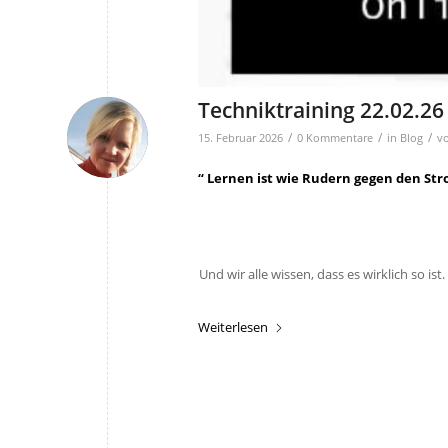
Techniktraining 22.02.26
/
/
/
15. Februar 2026
0 Kommentare
in
Blog
v
“ Lernen ist wie Rudern gegen den Str
Und wir alle wissen, dass es wirklich so is
Weiterlesen