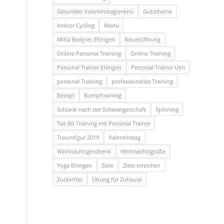
Gesundes Valentinstagsmenü
Gutscheine
Indoor Cycling
Menü
Miha Bodytec Ehingen
Neueröffnung
Online Personal Training
Online Training
Personal Trainer Ehingen
Personal Trainer Ulm
personal Training
professionelles Training
Rezept
Rumpftraining
Schlank nach der Schwangerschaft
Spinning
Tae Bo Training mit Personal Trainer
Traumfigur 2019
Valentinstag
Weihnachtsgeschenk
Weihnachtsgrüße
Yoga Ehingen
Ziele
Ziele erreichen
Zuckerfrei
Übung für Zuhause