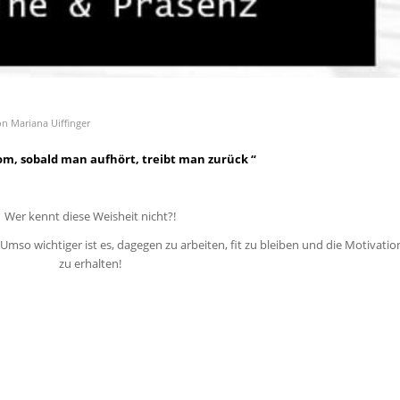
on
Mariana Uiffinger
om, sobald man aufhört, treibt man zurück “
Wer kennt diese Weisheit nicht?!
t. Umso wichtiger ist es, dagegen zu arbeiten, fit zu bleiben und die Motivatio
zu erhalten!