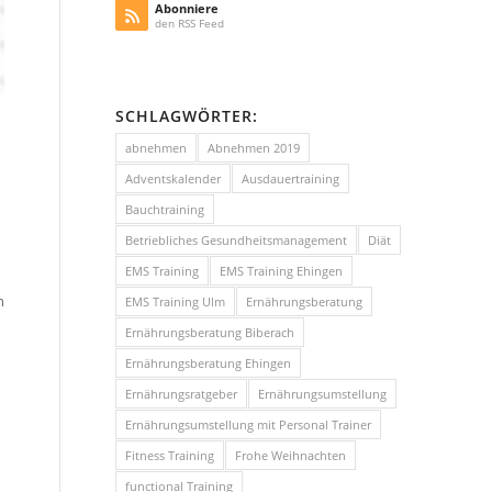
Abonniere
den RSS Feed
SCHLAGWÖRTER:
abnehmen
Abnehmen 2019
Adventskalender
Ausdauertraining
Bauchtraining
Betriebliches Gesundheitsmanagement
Diät
EMS Training
EMS Training Ehingen
n
EMS Training Ulm
Ernährungsberatung
Ernährungsberatung Biberach
Ernährungsberatung Ehingen
Ernährungsratgeber
Ernährungsumstellung
Ernährungsumstellung mit Personal Trainer
Fitness Training
Frohe Weihnachten
functional Training