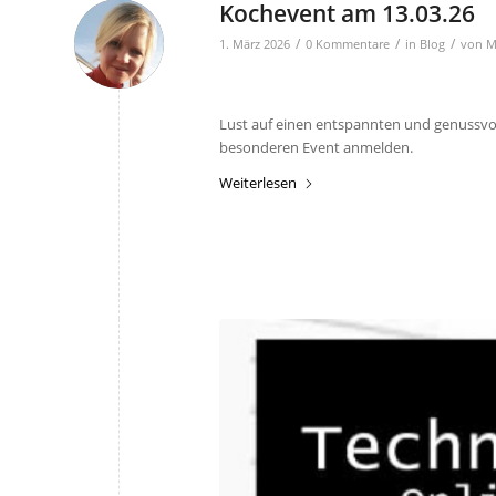
Kochevent am 13.03.26
/
/
/
1. März 2026
0 Kommentare
in
Blog
von
M
Lust auf einen entspannten und genussvoll
besonderen Event anmelden.
Weiterlesen