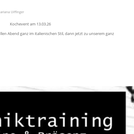
ariana Uiffinger
Kochevent am 13.03.26
en Abend ganz im italienischen Stil, dann jetzt zu unserem ganz