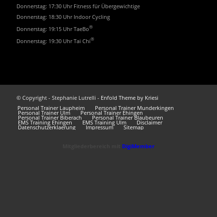
Donnerstag: 17:30 Uhr Fitness für Übergewichtige
Donnerstag: 18:30 Uhr Indoor Cycling
®
Donnerstag: 19:15 Uhr TaeBo
®
Donnerstag: 19:30 Uhr Tai Chi
© Copyright - Stephanie Lutrelli -
Enfold Theme by Kriesi
Personal Trainer Laupheim
Personal Trainer Munderkingen
Personal Trainer Ulm
Personal Trainer Ehingen
Personal Trainer Biberach
Personal Trainer Blaubeuren
EMS Training Ehingen
EMS Training Ulm
Disclaimer
Datenschutzerklaerung
Impressum
Sitemap
Mitgliederbereich mit
DigiMember