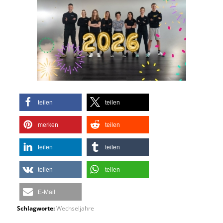
teilen
teilen
merken
teilen
teilen
teilen
teilen
teilen
E-Mail
Schlagworte:
Wechseljahre