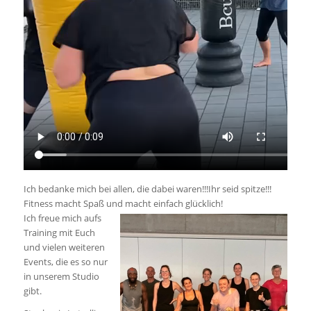
Ich bedanke mich bei allen, die dabei waren!!!Ihr seid spitze!!!
Fitness macht Spaß und macht einfach glücklich!
Ich freue mich aufs
Training mit Euch
und vielen weiteren
Events, die es so nur
in unserem Studio
gibt.