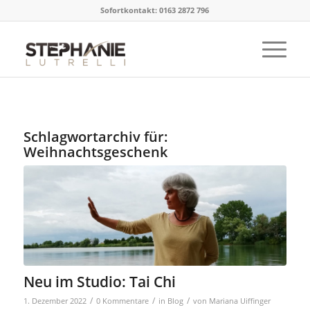
Sofortkontakt: 0163 2872 796
Schlagwortarchiv für:
Weihnachtsgeschenk
Neu im Studio: Tai Chi
/
/
/
1. Dezember 2022
0 Kommentare
in
Blog
von
Mariana Uiffinger