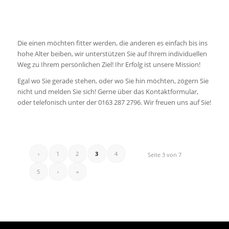
Die einen möchten fitter werden, die anderen es einfach bis ins
hohe Alter beiben, wir unterstützen Sie auf Ihrem individuellen
Weg zu Ihrem persönlichen Ziel! Ihr Erfolg ist unsere Mission!
Egal wo Sie gerade stehen, oder wo Sie hin möchten, zögern Sie
nicht und melden Sie sich! Gerne über das Kontaktformular,
oder telefonisch unter der 0163 287 2796. Wir freuen uns auf Sie!
‹
1
2
3
4
Seite 3 von 7
5
›
»