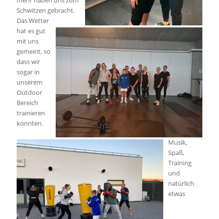
mehr haben uns zum
Schwitzen gebracht.
Das Wetter
hat es gut
mit uns
gemeint, so
dass wir
sogar in
unserem
Outdoor
Bereich
trainieren
konnten.
Musik,
Spaß,
Training
und
natürlich
etwas