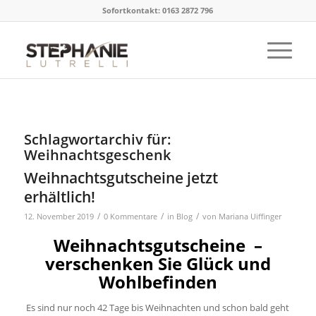
Sofortkontakt: 0163 2872 796
Schlagwortarchiv für:
Weihnachtsgeschenk
Weihnachtsgutscheine jetzt
erhältlich!
/
/
/
12. November 2019
0 Kommentare
in
Blog
von
Mariana Uiffinger
Weihnachtsgutscheine –
verschenken Sie Glück und
Wohlbefinden
Es sind nur noch 42 Tage bis Weihnachten und schon bald geht