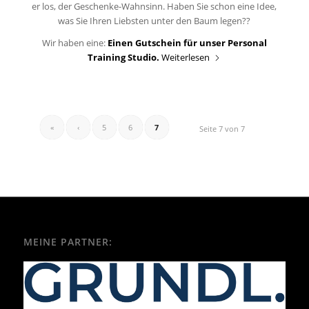
er los, der Geschenke-Wahnsinn. Haben Sie schon eine Idee,
was Sie Ihren Liebsten unter den Baum legen??
Wir haben eine:
Einen Gutschein für unser Personal
Training Studio.
Weiterlesen
«
‹
5
6
7
Seite 7 von 7
MEINE PARTNER: