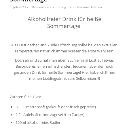
/
/
/
1. Juli 2023
0 Kommentare
in
Blog
von
Mariana Uiffinger
Alkoholfreier Drink für heiße
Sommertage
Als Durstlöscher und kühle Erfrischung sollte bei den aktuellen
Temperaturen natürlich immer Wasser die erste Wahl sein!
Doch ab und zu hat man eben auch einmal Lust auf etwas
Besonderes, einen erfrischenden, leckeren, aber dennoch
gesunden Drink für heiße Sommertage! Hier habe ich Ihnen
meinen Lieblingsdrink zum Selbermixen!!!
Zutaten für 1 Glas:
3 EL Limettensaft (gekauft oder frisch gepresst)
2 EL Apfelsaft (ohne zugesetzten Zucker)
150ml alkoholfreies Radler