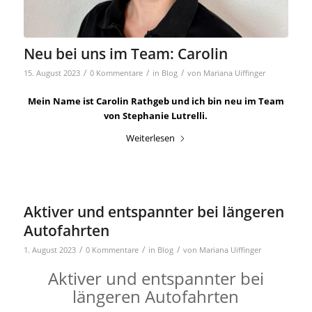
Neu bei uns im Team: Carolin
/
/
/
15. August 2023
0 Kommentare
in
Blog
von
Mariana Uiffinger
Mein Name ist Carolin Rathgeb und ich bin neu im Team
von Stephanie Lutrelli.
Weiterlesen
Aktiver und entspannter bei längeren
Autofahrten
/
/
/
1. August 2023
0 Kommentare
in
Blog
von
Mariana Uiffinger
Aktiver und entspannter bei
längeren Autofahrten