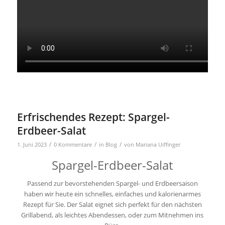
Erfrischendes Rezept: Spargel-
Erdbeer-Salat
/
/
/
1. Juni 2023
0 Kommentare
in
Blog
von
Mariana Uiffinger
Spargel-Erdbeer-Salat
Passend zur bevorstehenden Spargel- und Erdbeersaison
haben wir heute ein schnelles, einfaches und kalorienarmes
Rezept für Sie. Der Salat eignet sich perfekt für den nächsten
Grillabend, als leichtes Abendessen, oder zum Mitnehmen ins