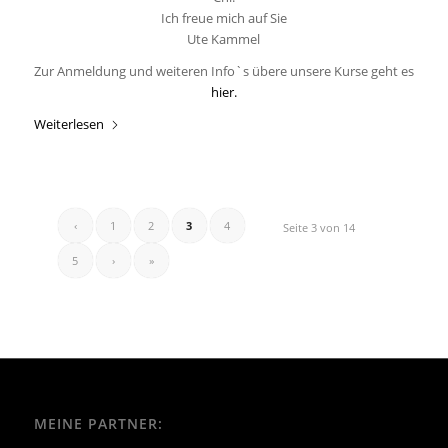
Ich freue mich auf Sie
Ute Kammel
Zur Anmeldung und weiteren Info`s übere unsere Kurse geht es
hier.
Weiterlesen
‹
1
2
3
4
Seite 3 von 14
5
›
»
MEINE PARTNER: