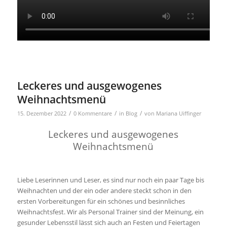
Leckeres und ausgewogenes
Weihnachtsmenü
/
/
/
15. Dezember 2022
0 Kommentare
in
Blog
von
Mariana Uiffinger
Leckeres und ausgewogenes
Weihnachtsmenü
Liebe Leserinnen und Leser, es sind nur noch ein paar Tage bis
Weihnachten und der ein oder andere steckt schon in den
ersten Vorbereitungen für ein schönes und besinnliches
Weihnachtsfest. Wir als Personal Trainer sind der Meinung, ein
gesunder Lebensstil lässt sich auch an Festen und Feiertagen