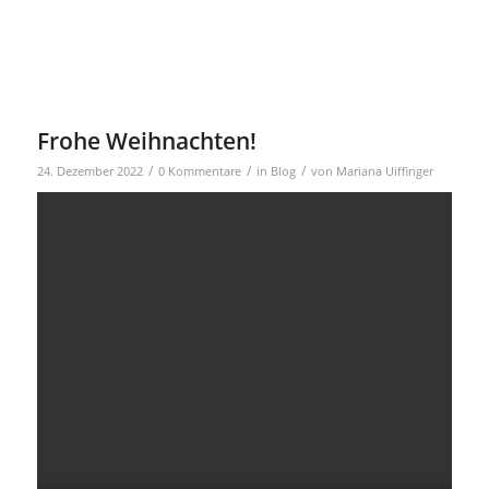
Frohe Weihnachten!
/
/
/
24. Dezember 2022
0 Kommentare
in
Blog
von
Mariana Uiffinger