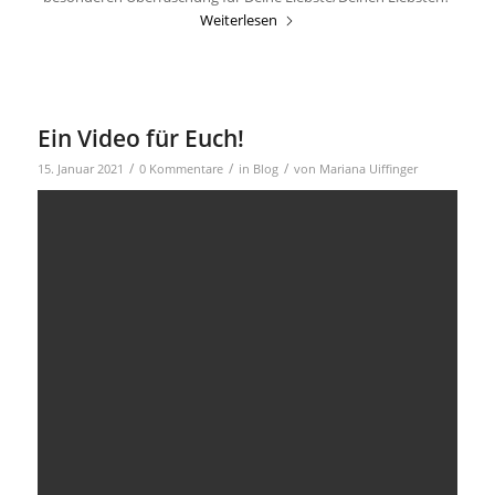
Weiterlesen
Ein Video für Euch!
/
/
/
15. Januar 2021
0 Kommentare
in
Blog
von
Mariana Uiffinger