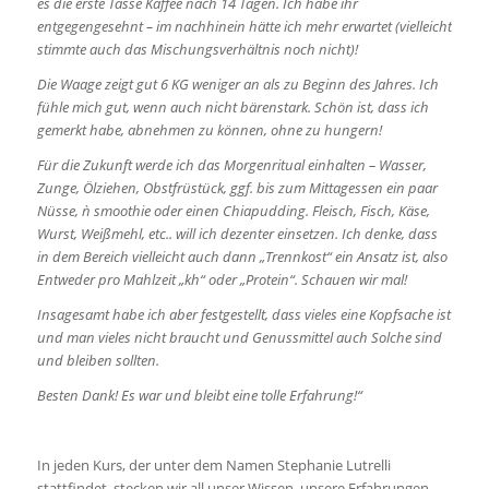
es die erste Tasse Kaffee nach 14 Tagen. Ich habe ihr
entgegengesehnt – im nachhinein hätte ich mehr erwartet (vielleicht
stimmte auch das Mischungsverhältnis noch nicht)!
Die Waage zeigt gut 6 KG weniger an als zu Beginn des Jahres. Ich
fühle mich gut, wenn auch nicht bärenstark. Schön ist, dass ich
gemerkt habe, abnehmen zu können, ohne zu hungern!
Für die Zukunft werde ich das Morgenritual einhalten – Wasser,
Zunge, Ölziehen, Obstfrüstück, ggf. bis zum Mittagessen ein paar
Nüsse, ǹ smoothie oder einen Chiapudding. Fleisch, Fisch, Käse,
Wurst, Weißmehl, etc.. will ich dezenter einsetzen. Ich denke, dass
in dem Bereich vielleicht auch dann „Trennkost“ ein Ansatz ist, also
Entweder pro Mahlzeit „kh“ oder „Protein“. Schauen wir mal!
Insagesamt habe ich aber festgestellt, dass vieles eine Kopfsache ist
und man vieles nicht braucht und Genussmittel auch Solche sind
und bleiben sollten.
Besten Dank! Es war und bleibt eine tolle Erfahrung!“
In jeden Kurs, der unter dem Namen Stephanie Lutrelli
stattfindet, stecken wir all unser Wissen, unsere Erfahrungen