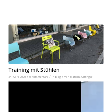
Training mit Stühlen
/
/
/
24. April 2020
0 Kommentare
in
Blog
von
Mariana Uiffinger