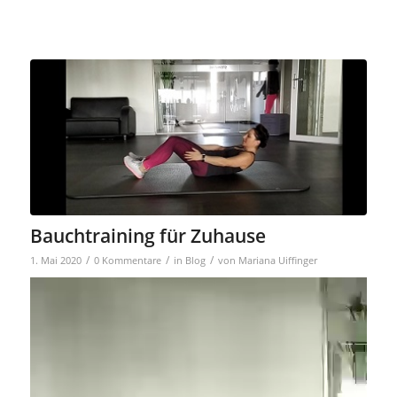
Bauchtraining für Zuhause
/
/
/
1. Mai 2020
0 Kommentare
in
Blog
von
Mariana Uiffinger