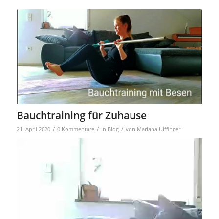
Bauchtraining für Zuhause
/
/
/
21. April 2020
0 Kommentare
in
Blog
von
Mariana Uiffinger