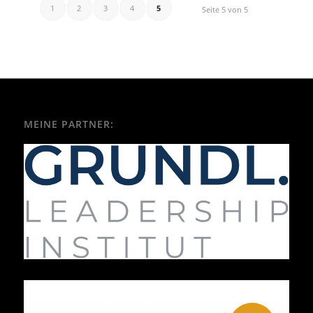
1
2
3
4
5
Seite 5 von 5
MEINE PARTNER: