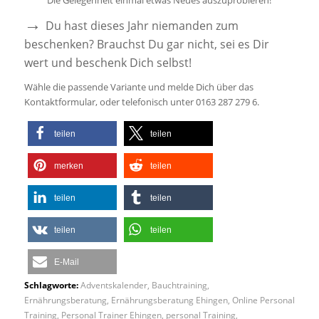
Die Gelegenheit einmal etwas Neues auszuprobieren!
→
Du hast dieses Jahr niemanden zum
beschenken? Brauchst Du gar nicht, sei es Dir
wert und beschenk Dich selbst!
Wähle die passende Variante und melde Dich über das
Kontaktformular, oder telefonisch unter 0163 287 279 6.
teilen
teilen
merken
teilen
teilen
teilen
teilen
teilen
E-Mail
Schlagworte:
Adventskalender
,
Bauchtraining
,
Ernährungsberatung
,
Ernährungsberatung Ehingen
,
Online Personal
Training
,
Personal Trainer Ehingen
,
personal Training
,