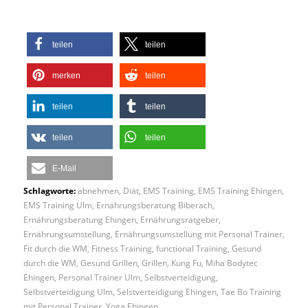
teilen
teilen
merken
teilen
teilen
teilen
teilen
teilen
E-Mail
Schlagworte:
abnehmen
,
Diät
,
EMS Training
,
EMS Training Ehingen
,
EMS Training Ulm
,
Ernährungsberatung Biberach
,
Ernährungsberatung Ehingen
,
Ernährungsratgeber
,
Ernährungsumstellung
,
Ernährungsumstellung mit Personal Trainer
,
Fit durch die WM
,
Fitness Training
,
functional Training
,
Gesund
durch die WM
,
Gesund Grillen
,
Grillen
,
Kung Fu
,
Miha Bodytec
Ehingen
,
Personal Trainer Ulm
,
Selbstverteidigung
,
Selbstverteidigung Ulm
,
Selstverteidigung Ehingen
,
Tae Bo Training
mit Personal Trainer
,
Yoga Ehingen