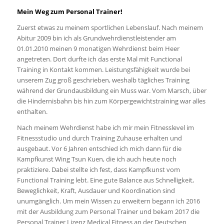
Mein Weg zum Personal Trainer!
Zuerst etwas zu meinem sportlichen Lebenslauf. Nach meinem
Abitur 2009 bin ich als Grundwehrdienstleistender am
01.01.2010 meinen 9 monatigen Wehrdienst beim Heer
angetreten. Dort durfte ich das erste Mal mit Functional
Training in Kontakt kommen. Leistungsfähigkeit wurde bei
unserem Zug groß geschrieben, weshalb tägliches Training
während der Grundausbildung ein Muss war. Vom Marsch, über
die Hindernisbahn bis hin zum Körpergewichtstraining war alles
enthalten.
Nach meinem Wehrdienst habe ich mir mein Fitnesslevel im
Fitnessstudio und durch Training Zuhause erhalten und
ausgebaut. Vor 6 Jahren entschied ich mich dann für die
Kampfkunst Wing Tsun Kuen, die ich auch heute noch
praktiziere. Dabei stellte ich fest, dass Kampfkunst vom
Functional Training lebt. Eine gute Balance aus Schnelligkeit,
Beweglichkeit, Kraft, Ausdauer und Koordination sind
unumgänglich. Um mein Wissen zu erweitern begann ich 2016
mit der Ausbildung zum Personal Trainer und bekam 2017 die
Personal Trainer Lizenz Medical Fitness an der Deutschen